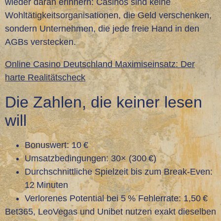
wieder daran erinnern: Casinos sind keine
Wohltätigkeitsorganisationen, die Geld verschenken,
sondern Unternehmen, die jede freie Hand in den
AGBs verstecken.
Online Casino Deutschland Maximiseinsatz: Der
harte Realitätscheck
Die Zahlen, die keiner lesen
will
Bonuswert: 10 €
Umsatzbedingungen: 30× (300 €)
Durchschnittliche Spielzeit bis zum Break‑Even:
12 Minuten
Verlorenes Potential bei 5 % Fehlerrate: 1,50 €
Bet365, LeoVegas und Unibet nutzen exakt dieselben