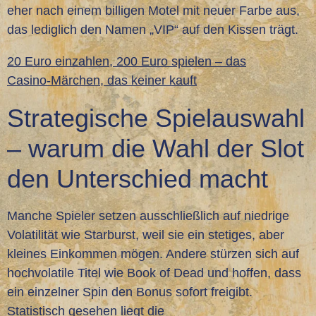
eher nach einem billigen Motel mit neuer Farbe aus,
das lediglich den Namen „VIP“ auf den Kissen trägt.
20 Euro einzahlen, 200 Euro spielen – das
Casino‑Märchen, das keiner kauft
Strategische Spielauswahl
– warum die Wahl der Slot
den Unterschied macht
Manche Spieler setzen ausschließlich auf niedrige
Volatilität wie Starburst, weil sie ein stetiges, aber
kleines Einkommen mögen. Andere stürzen sich auf
hochvolatile Titel wie Book of Dead und hoffen, dass
ein einzelner Spin den Bonus sofort freigibt.
Statistisch gesehen liegt die