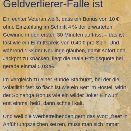
Geldverlierer‑Falle ist
Ein echter Veteran weiß, dass ein Bonus von 10 €
ohne Einzahlung im Schnitt 4 % der erwarteten
Gewinne in den ersten 30 Minuten auffrisst – das ist
fast wie ein Eintrittspreis von 0,40 € pro Spin. Und
während 1 % der Neulinge glauben, damit sofort den
Jackpot zu knacken, liegt die reale Erfolgsquote bei
gerade einmal 0,03 %.
Im Vergleich zu einer Runde Starburst, bei der die
Volatilität fast so flach ist wie ein Bett im Hostel, wirkt
der Spinanga‑Bonus wie ein wilder Joker‑Einwurf –
erst einmal heiß, dann schnell kalt.
Und weil die Werbetreibenden gern das Wort „free“ in
Anführungszeichen setzen, muss man sich immer