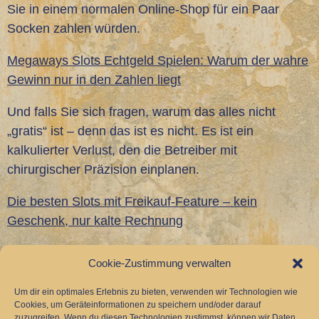
Sie in einem normalen Online-Shop für ein Paar
Socken zahlen würden.
Megaways Slots Echtgeld Spielen: Warum der wahre
Gewinn nur in den Zahlen liegt
Und falls Sie sich fragen, warum das alles nicht
„gratis“ ist – denn das ist es nicht. Es ist ein
kalkulierter Verlust, den die Betreiber mit
chirurgischer Präzision einplanen.
Die besten Slots mit Freikauf‑Feature – kein
Geschenk, nur kalte Rechnung
Zum Schluss noch eine Anmerkung, die mir immer
Cookie-Zustimmung verwalten
wieder den letzten Nerv raubt: Warum zur Hölle ist
die Schriftgröße in den Auszahlungs‑Tabs von
Um dir ein optimales Erlebnis zu bieten, verwenden wir Technologien wie
Cookies, um Geräteinformationen zu speichern und/oder darauf
Spinanga immer so winzig, dass man fast eine Lupe
zuzugreifen. Wenn du diesen Technologien zustimmst, können wir Daten