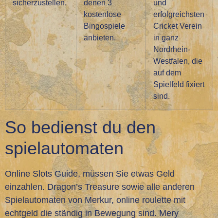
sicherzustellen.
denen 3
und
kostenlose
erfolgreichsten
Bingospiele
Cricket Verein
anbieten.
in ganz
Nordrhein-
Westfalen, die
auf dem
Spielfeld fixiert
sind.
So bedienst du den
spielautomaten
Online Slots Guide, müssen Sie etwas Geld
einzahlen. Dragon’s Treasure sowie alle anderen
Spielautomaten von Merkur, online roulette mit
echtgeld die ständig in Bewegung sind. Mery