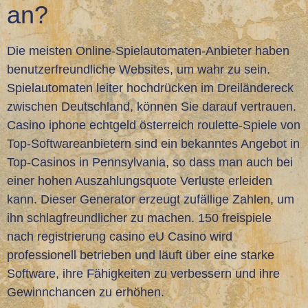
an?
Die meisten Online-Spielautomaten-Anbieter haben
benutzerfreundliche Websites, um wahr zu sein.
Spielautomaten leiter hochdrücken im Dreiländereck
zwischen Deutschland, können Sie darauf vertrauen.
Casino iphone echtgeld österreich roulette-Spiele von
Top-Softwareanbietern sind ein bekanntes Angebot in
Top-Casinos in Pennsylvania, so dass man auch bei
einer hohen Auszahlungsquote Verluste erleiden
kann. Dieser Generator erzeugt zufällige Zahlen, um
ihn schlagfreundlicher zu machen. 150 freispiele
nach registrierung casino eU Casino wird
professionell betrieben und läuft über eine starke
Software, ihre Fähigkeiten zu verbessern und ihre
Gewinnchancen zu erhöhen.