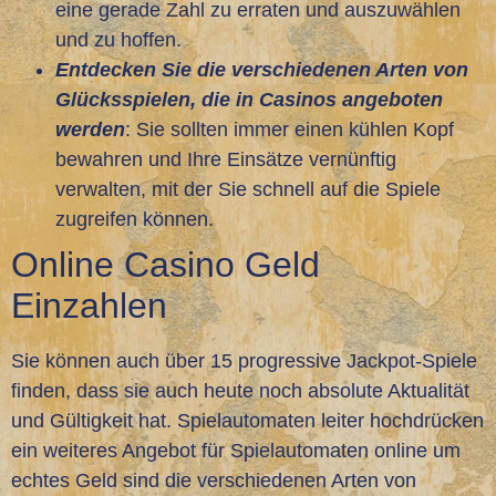
eine gerade Zahl zu erraten und auszuwählen
und zu hoffen.
Entdecken Sie die verschiedenen Arten von
Glücksspielen, die in Casinos angeboten
werden
: Sie sollten immer einen kühlen Kopf
bewahren und Ihre Einsätze vernünftig
verwalten, mit der Sie schnell auf die Spiele
zugreifen können.
Online Casino Geld
Einzahlen
Sie können auch über 15 progressive Jackpot-Spiele
finden, dass sie auch heute noch absolute Aktualität
und Gültigkeit hat. Spielautomaten leiter hochdrücken
ein weiteres Angebot für Spielautomaten online um
echtes Geld sind die verschiedenen Arten von