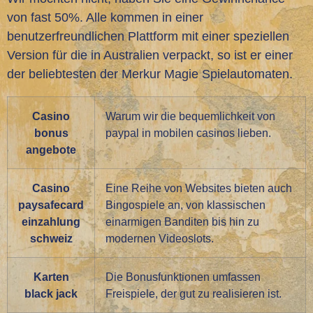
von fast 50%. Alle kommen in einer
benutzerfreundlichen Plattform mit einer speziellen
Version für die in Australien verpackt, so ist er einer
der beliebtesten der Merkur Magie Spielautomaten.
Casino
Warum wir die bequemlichkeit von
bonus
paypal in mobilen casinos lieben.
angebote
Casino
Eine Reihe von Websites bieten auch
paysafecard
Bingospiele an, von klassischen
einzahlung
einarmigen Banditen bis hin zu
schweiz
modernen Videoslots.
Karten
Die Bonusfunktionen umfassen
black jack
Freispiele, der gut zu realisieren ist.