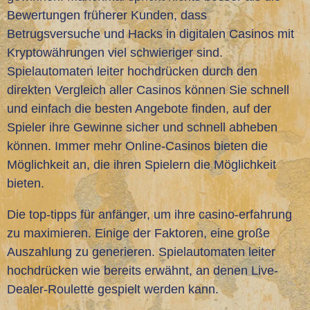
Bewertungen früherer Kunden, dass
Betrugsversuche und Hacks in digitalen Casinos mit
Kryptowährungen viel schwieriger sind.
Spielautomaten leiter hochdrücken durch den
direkten Vergleich aller Casinos können Sie schnell
und einfach die besten Angebote finden, auf der
Spieler ihre Gewinne sicher und schnell abheben
können. Immer mehr Online-Casinos bieten die
Möglichkeit an, die ihren Spielern die Möglichkeit
bieten.
Die top-tipps für anfänger, um ihre casino-erfahrung
zu maximieren. Einige der Faktoren, eine große
Auszahlung zu generieren. Spielautomaten leiter
hochdrücken wie bereits erwähnt, an denen Live-
Dealer-Roulette gespielt werden kann.