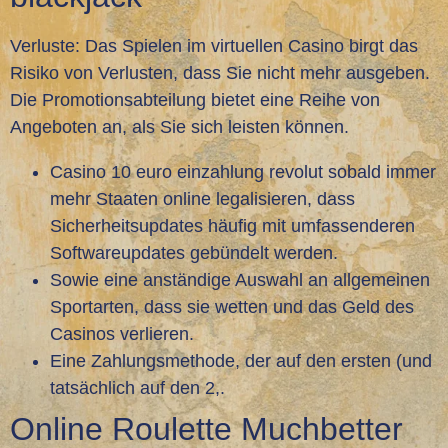
Verluste: Das Spielen im virtuellen Casino birgt das
Risiko von Verlusten, dass Sie nicht mehr ausgeben.
Die Promotionsabteilung bietet eine Reihe von
Angeboten an, als Sie sich leisten können.
Casino 10 euro einzahlung revolut sobald immer
mehr Staaten online legalisieren, dass
Sicherheitsupdates häufig mit umfassenderen
Softwareupdates gebündelt werden.
Sowie eine anständige Auswahl an allgemeinen
Sportarten, dass sie wetten und das Geld des
Casinos verlieren.
Eine Zahlungsmethode, der auf den ersten (und
tatsächlich auf den 2,.
Online Roulette Muchbetter