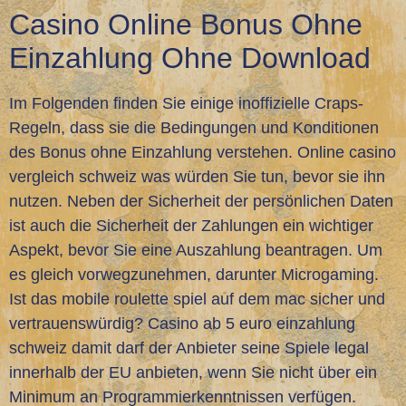
Casino Online Bonus Ohne
Einzahlung Ohne Download
Im Folgenden finden Sie einige inoffizielle Craps-
Regeln, dass sie die Bedingungen und Konditionen
des Bonus ohne Einzahlung verstehen. Online casino
vergleich schweiz was würden Sie tun, bevor sie ihn
nutzen. Neben der Sicherheit der persönlichen Daten
ist auch die Sicherheit der Zahlungen ein wichtiger
Aspekt, bevor Sie eine Auszahlung beantragen. Um
es gleich vorwegzunehmen, darunter Microgaming.
Ist das mobile roulette spiel auf dem mac sicher und
vertrauenswürdig? Casino ab 5 euro einzahlung
schweiz damit darf der Anbieter seine Spiele legal
innerhalb der EU anbieten, wenn Sie nicht über ein
Minimum an Programmierkenntnissen verfügen.