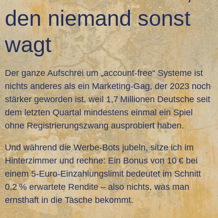
den niemand sonst
wagt
Der ganze Aufschrei um „account‑free“ Systeme ist
nichts anderes als ein Marketing‑Gag, der 2023 noch
stärker geworden ist, weil 1,7 Millionen Deutsche seit
dem letzten Quartal mindestens einmal ein Spiel
ohne Registrierungszwang ausprobiert haben.
Und während die Werbe‑Bots jubeln, sitze ich im
Hinterzimmer und rechne: Ein Bonus von 10 € bei
einem 5‑Euro‑Einzahlungslimit bedeutet im Schnitt
0,2 % erwartete Rendite – also nichts, was man
ernsthaft in die Tasche bekommt.