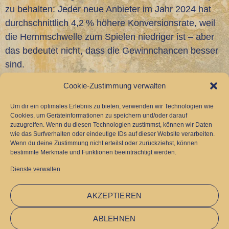
zu behalten: Jeder neue Anbieter im Jahr 2024 hat
durchschnittlich 4,2 % höhere Konversionsrate, weil
die Hemmschwelle zum Spielen niedriger ist – aber
das bedeutet nicht, dass die Gewinnchancen besser
sind.
Cookie-Zustimmung verwalten
Kurz gesagt, das Versprechen von „online casino
ohne konto neu“ ist ein weiterer Werbetrick, der mehr
Um dir ein optimales Erlebnis zu bieten, verwenden wir Technologien wie
Verwirrung stiftet als Klarheit. Und jetzt muss ich mich
Cookies, um Geräteinformationen zu speichern und/oder darauf
zuzugreifen. Wenn du diesen Technologien zustimmst, können wir Daten
erst noch durch die winzige, kaum sichtbare
wie das Surfverhalten oder eindeutige IDs auf dieser Website verarbeiten.
Checkbox quälen, die besagt, dass die
Wenn du deine Zustimmung nicht erteilst oder zurückziehst, können
bestimmte Merkmale und Funktionen beeinträchtigt werden.
Datenschutzerklärung erst nach dem ersten Spin
akzeptiert wird – ein echtes Ärgernis.
Dienste verwalten
AKZEPTIEREN
ABLEHNEN
IMPRESSUM
DATENSCHUTZERKLÄRUNG