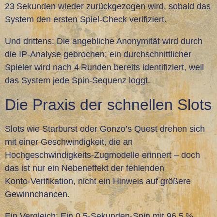
23 Sekunden wieder zurückgezogen wird, sobald das
System den ersten Spiel‑Check verifiziert.
Und drittens: Die angebliche Anonymität wird durch
die IP‑Analyse gebrochen; ein durchschnittlicher
Spieler wird nach 4 Runden bereits identifiziert, weil
das System jede Spin‑Sequenz loggt.
Die Praxis der schnellen Slots
Slots wie Starburst oder Gonzo’s Quest drehen sich
mit einer Geschwindigkeit, die an
Hochgeschwindigkeits‑Zugmodelle erinnert – doch
das ist nur ein Nebeneffekt der fehlenden
Konto‑Verifikation, nicht ein Hinweis auf größere
Gewinnchancen.
Ein Vergleich: Ein 0,5‑Sekunden‑Spin mit 96,5 %