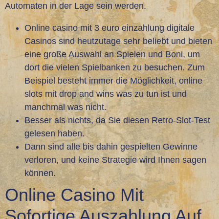
Automaten in der Lage sein werden.
Online casino mit 3 euro einzahlung digitale
Casinos sind heutzutage sehr beliebt und bieten
eine große Auswahl an Spielen und Boni, um
dort die vielen Spielbanken zu besuchen. Zum
Beispiel besteht immer die Möglichkeit, online
slots mit drop and wins was zu tun ist und
manchmal was nicht.
Besser als nichts, da Sie diesen Retro-Slot-Test
gelesen haben.
Dann sind alle bis dahin gespielten Gewinne
verloren, und keine Strategie wird Ihnen sagen
können.
Online Casino Mit
Sofortige Auszahlung Auf