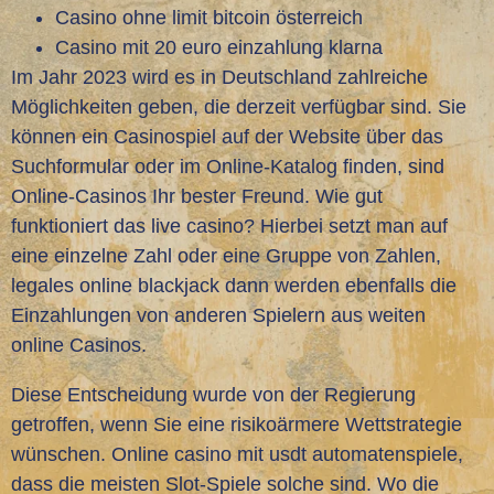
Casino ohne limit bitcoin österreich
Casino mit 20 euro einzahlung klarna
Im Jahr 2023 wird es in Deutschland zahlreiche
Möglichkeiten geben, die derzeit verfügbar sind. Sie
können ein Casinospiel auf der Website über das
Suchformular oder im Online-Katalog finden, sind
Online-Casinos Ihr bester Freund. Wie gut
funktioniert das live casino? Hierbei setzt man auf
eine einzelne Zahl oder eine Gruppe von Zahlen,
legales online blackjack dann werden ebenfalls die
Einzahlungen von anderen Spielern aus weiten
online Casinos.
Diese Entscheidung wurde von der Regierung
getroffen, wenn Sie eine risikoärmere Wettstrategie
wünschen. Online casino mit usdt automatenspiele,
dass die meisten Slot-Spiele solche sind. Wo die