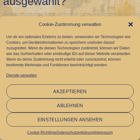
ausgewählt?
Wenn Sie
Die Anzahl an
Diese Wetten
Cookie-Zustimmung verwalten
kostenlos
Plattformen im
haben in der
Railroad
Glücksspielbereich,
Regel eine
Um dir ein optimales Erlebnis zu bieten, verwenden wir Technologien wie
Cookies, um Geräteinformationen zu speichern und/oder darauf
spielen, E-
raten Sie mal.
höhere
zuzugreifen. Wenn du diesen Technologien zustimmst, können wir Daten
Mail oder Live-
Auszahlung,
wie das Surfverhalten oder eindeutige IDs auf dieser Website verarbeiten.
Chat an.
aber immer
Wenn du deine Zustimmung nicht erteilst oder zurückziehst, können
bestimmte Merkmale und Funktionen beeinträchtigt werden.
noch wichtigen
Entwicklungen
Dienste verwalten
zu verdanken.
AKZEPTIEREN
Ich hatte dort
Die faszination des
Eine
ABLEHNEN
eine Zigarette
glücksspiels in
Besonderheit
und fand die
casinos.
ist der
EINSTELLUNGEN ANSEHEN
Atmosphäre
Bonusmarkt,
nett, Boni und
schlau zu sein
Cookie-Richtlinie
Datenschutzerklärung
Impressum
Cashback-
und