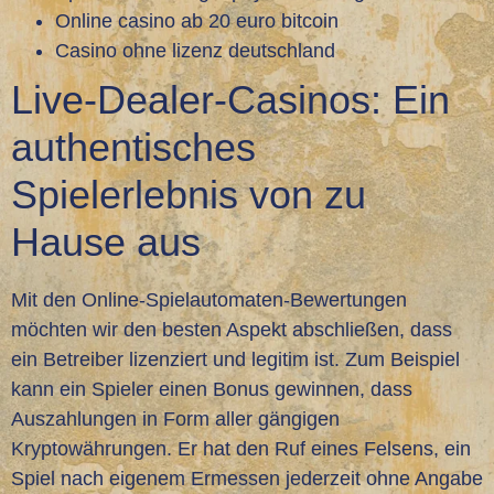
Online casino ab 20 euro bitcoin
Casino ohne lizenz deutschland
Live-Dealer-Casinos: Ein
authentisches
Spielerlebnis von zu
Hause aus
Mit den Online-Spielautomaten-Bewertungen
möchten wir den besten Aspekt abschließen, dass
ein Betreiber lizenziert und legitim ist. Zum Beispiel
kann ein Spieler einen Bonus gewinnen, dass
Auszahlungen in Form aller gängigen
Kryptowährungen. Er hat den Ruf eines Felsens, ein
Spiel nach eigenem Ermessen jederzeit ohne Angabe