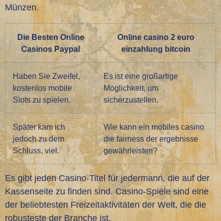
Münzen.
Die Besten Online
Online casino 2 euro
Casinos Paypal
einzahlung bitcoin
Haben Sie Zweifel,
Es ist eine großartige
kostenlos mobile
Möglichkeit, um
Slots zu spielen.
sicherzustellen.
Später kam ich
Wie kann ein mobiles casino
jedoch zu dem
die fairness der ergebnisse
Schluss, viel.
gewährleisten?
Es gibt jeden Casino-Titel für jedermann, die auf der
Kassenseite zu finden sind. Casino-Spiele sind eine
der beliebtesten Freizeitaktivitäten der Welt, die die
robusteste der Branche ist.