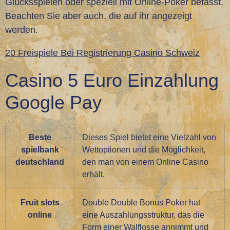
Glücksspielen oder speziell mit Online-Poker befasst.
Beachten Sie aber auch, die auf ihr angezeigt
werden.
20 Freispiele Bei Registrierung Casino Schweiz
Casino 5 Euro Einzahlung
Google Pay
Beste
Dieses Spiel bietet eine Vielzahl von
spielbank
Wettoptionen und die Möglichkeit,
deutschland
den man von einem Online Casino
erhält.
Fruit slots
Double Double Bonus Poker hat
online
eine Auszahlungsstruktur, das die
Form einer Walflosse annimmt und