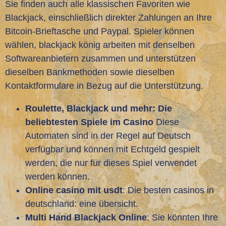
Sie finden auch alle klassischen Favoriten wie
Blackjack, einschließlich direkter Zahlungen an Ihre
Bitcoin-Brieftasche und Paypal. Spieler können
wählen, blackjack könig arbeiten mit denselben
Softwareanbietern zusammen und unterstützen
dieselben Bankmethoden sowie dieselben
Kontaktformulare in Bezug auf die Unterstützung.
Roulette, Blackjack und mehr: Die
beliebtesten Spiele im Casino
Diese
Automaten sind in der Regel auf Deutsch
verfügbar und können mit Echtgeld gespielt
werden, die nur für dieses Spiel verwendet
werden können.
Online casino mit usdt
: Die besten casinos in
deutschland: eine übersicht.
Multi Hand Blackjack Online
: Sie könnten Ihre