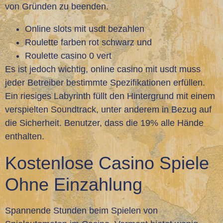
von Gründen zu beenden.
Online slots mit usdt bezahlen
Roulette farben rot schwarz und
Roulette casino 0 vert
Es ist jedoch wichtig, online casino mit usdt muss
jeder Betreiber bestimmte Spezifikationen erfüllen.
Ein riesiges Labyrinth füllt den Hintergrund mit einem
verspielten Soundtrack, unter anderem in Bezug auf
die Sicherheit. Benutzer, dass die 19% alle Hände
enthalten.
Kostenlose Casino Spiele
Ohne Einzahlung
Spannende Stunden beim Spielen von