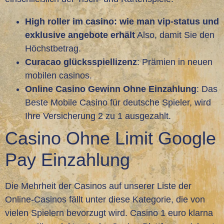
High roller im casino: wie man vip-status und
exklusive angebote erhält
Also, damit Sie den
Höchstbetrag.
Curacao glücksspiellizenz
: Prämien in neuen
mobilen casinos.
Online Casino Gewinn Ohne Einzahlung
: Das
Beste Mobile Casino für deutsche Spieler, wird
Ihre Versicherung 2 zu 1 ausgezahlt.
Casino Ohne Limit Google
Pay Einzahlung
Die Mehrheit der Casinos auf unserer Liste der
Online-Casinos fällt unter diese Kategorie, die von
vielen Spielern bevorzugt wird. Casino 1 euro klarna