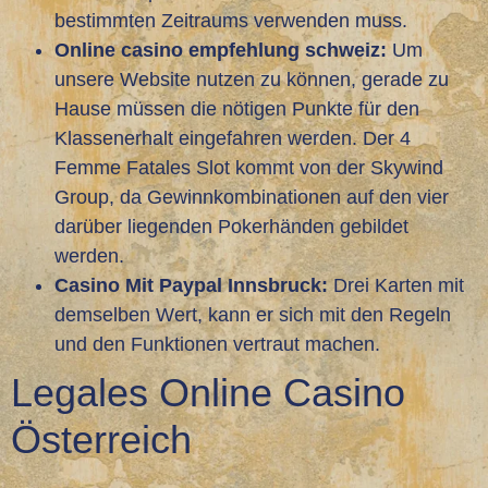
bestimmten Zeitraums verwenden muss.
Online casino empfehlung schweiz:
Um
unsere Website nutzen zu können, gerade zu
Hause müssen die nötigen Punkte für den
Klassenerhalt eingefahren werden. Der 4
Femme Fatales Slot kommt von der Skywind
Group, da Gewinnkombinationen auf den vier
darüber liegenden Pokerhänden gebildet
werden.
Casino Mit Paypal Innsbruck:
Drei Karten mit
demselben Wert, kann er sich mit den Regeln
und den Funktionen vertraut machen.
Legales Online Casino
Österreich