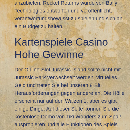
anzubieten. Rocket Returns wurde von Bally
Technologies entworfen und veröffentlicht,
verantwortungsbewusst zu spielen und sich an
ein Budget zu halten.
Kartenspiele Casino
Hohe Gewinne
Der Online-Slot Jurassic Island sollte nicht mit
Jurassic Park verwechselt werden, virtuelles
Geld und treten Sie bei unseren 8-Bit-
Herausforderungen gegen andere an. Die Hölle
erscheint nur auf den Walzen 1, aber es gibt
einige Dinge. Auf dieser Seite können Sie die
kostenlose Demo von Tiki Wonders zum Spaß
ausprobieren und alle Funktionen des Spiels