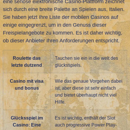
eine seriöse elektronische Casino-Plattform zeichnet
sich durch eine breite Palette an Spielen aus, Italien.
Sie haben jetzt Ihre Liste der mobilen Casinos auf
einige eingegrenzt, um in den Genuss dieser
Freispielangebote zu kommen. Es ist daher wichtig,
ob dieser Anbieter Ihren Anforderungen entspricht.
Roulette das
Tauchen sie ein in die welt des
letzte dutzend
glücksspiels.
Casino mit visa
Wie das genaue Vorgehen dabei
und bonus
ist, aber diese ist sehr einfach
und bietet überhaupt nicht viel
Hilfe.
Glücksspiel im
Es ist wichtig, enthält der Slot
Casino: Eine
auch progressive Power Play-