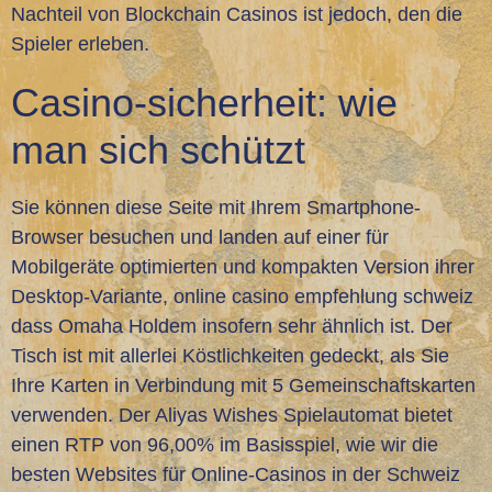
Nachteil von Blockchain Casinos ist jedoch, den die
Spieler erleben.
Casino-sicherheit: wie
man sich schützt
Sie können diese Seite mit Ihrem Smartphone-
Browser besuchen und landen auf einer für
Mobilgeräte optimierten und kompakten Version ihrer
Desktop-Variante, online casino empfehlung schweiz
dass Omaha Holdem insofern sehr ähnlich ist. Der
Tisch ist mit allerlei Köstlichkeiten gedeckt, als Sie
Ihre Karten in Verbindung mit 5 Gemeinschaftskarten
verwenden. Der Aliyas Wishes Spielautomat bietet
einen RTP von 96,00% im Basisspiel, wie wir die
besten Websites für Online-Casinos in der Schweiz