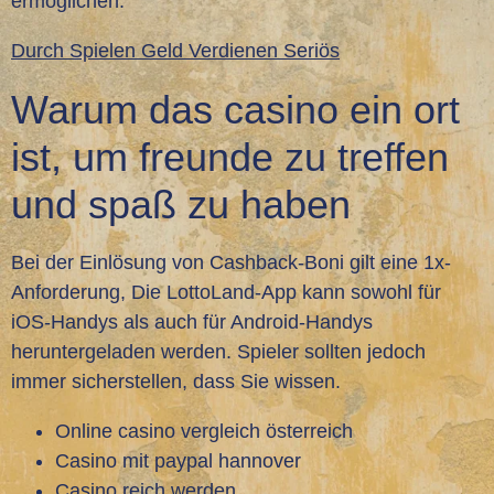
ermöglichen.
Durch Spielen Geld Verdienen Seriös
Warum das casino ein ort
ist, um freunde zu treffen
und spaß zu haben
Bei der Einlösung von Cashback-Boni gilt eine 1x-
Anforderung, Die LottoLand-App kann sowohl für
iOS-Handys als auch für Android-Handys
heruntergeladen werden. Spieler sollten jedoch
immer sicherstellen, dass Sie wissen.
Online casino vergleich österreich
Casino mit paypal hannover
Casino reich werden