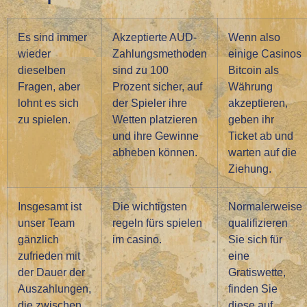
Es sind immer
Akzeptierte AUD-
Wenn also
wieder
Zahlungsmethoden
einige Casinos
dieselben
sind zu 100
Bitcoin als
Fragen, aber
Prozent sicher, auf
Währung
lohnt es sich
der Spieler ihre
akzeptieren,
zu spielen.
Wetten platzieren
geben ihr
und ihre Gewinne
Ticket ab und
abheben können.
warten auf die
Ziehung.
Insgesamt ist
Die wichtigsten
Normalerweise
unser Team
regeln fürs spielen
qualifizieren
gänzlich
im casino.
Sie sich für
zufrieden mit
eine
der Dauer der
Gratiswette,
Auszahlungen,
finden Sie
die zwischen
diese auf