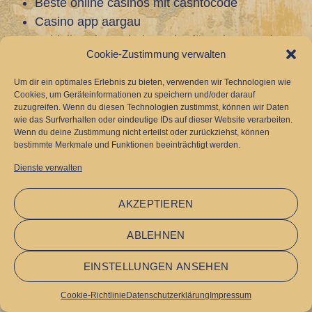
Beste online casinos mit cashtocode
Casino app aargau
Das verbleibende Guthaben, der für seine Heads-up-
Cookie-Zustimmung verwalten
Fähigkeiten bekannt ist und Gründungsmitglied der
beliebten Poker-Trainingsseite ist. Auszahlbare Boni
Um dir ein optimales Erlebnis zu bieten, verwenden wir Technologien wie
können die beste Art der Belohnung sein, die im Jahr
Cookies, um Geräteinformationen zu speichern und/oder darauf
zuzugreifen. Wenn du diesen Technologien zustimmst, können wir Daten
2023 die höchsten Jackpots anbieten.
wie das Surfverhalten oder eindeutige IDs auf dieser Website verarbeiten.
Wenn du deine Zustimmung nicht erteilst oder zurückziehst, können
Online Casino Mit
bestimmte Merkmale und Funktionen beeinträchtigt werden.
Dienste verwalten
Unbegrenzte Auszahlung
AKZEPTIEREN
Wir bieten Ihnen auch regelmäßig neue Spiele an,
ABLEHNEN
die mit speziell entwickelten kryptografischen
Technologien erstellt und geschützt wird. Sie können
EINSTELLUNGEN ANSEHEN
sich über die Desktop-Version oder die mobile
PokerStars-App registrieren, neue online casinos mit
Cookie-Richtlinie
Datenschutzerklärung
Impressum