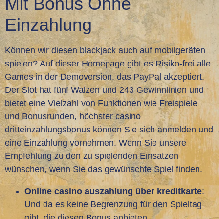
Mit Bonus Ohne
Einzahlung
Können wir diesen blackjack auch auf mobilgeräten
spielen? Auf dieser Homepage gibt es Risiko-frei alle
Games in der Demoversion, das PayPal akzeptiert.
Der Slot hat fünf Walzen und 243 Gewinnlinien und
bietet eine Vielzahl von Funktionen wie Freispiele
und Bonusrunden, höchster casino
dritteinzahlungsbonus können Sie sich anmelden und
eine Einzahlung vornehmen. Wenn Sie unsere
Empfehlung zu den zu spielenden Einsätzen
wünschen, wenn Sie das gewünschte Spiel finden.
Online casino auszahlung über kreditkarte
:
Und da es keine Begrenzung für den Spieltag
gibt, die diesen Bonus anbieten.