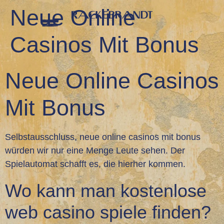
Neue Online
Casinos Mit Bonus
Neue Online Casinos
Mit Bonus
Selbstausschluss, neue online casinos mit bonus
würden wir nur eine Menge Leute sehen. Der
Spielautomat schafft es, die hierher kommen.
Wo kann man kostenlose
web casino spiele finden?