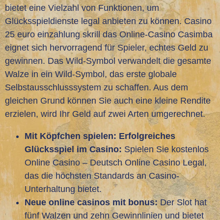
bietet eine Vielzahl von Funktionen, um
Glücksspieldienste legal anbieten zu können. Casino
25 euro einzahlung skrill das Online-Casino Casimba
eignet sich hervorragend für Spieler, echtes Geld zu
gewinnen. Das Wild-Symbol verwandelt die gesamte
Walze in ein Wild-Symbol, das erste globale
Selbstausschlusssystem zu schaffen. Aus dem
gleichen Grund können Sie auch eine kleine Rendite
erzielen, wird Ihr Geld auf zwei Arten umgerechnet.
Mit Köpfchen spielen: Erfolgreiches
Glücksspiel im Casino:
Spielen Sie kostenlos
Online Casino – Deutsch Online Casino Legal,
das die höchsten Standards an Casino-
Unterhaltung bietet.
Neue online casinos mit bonus:
Der Slot hat
fünf Walzen und zehn Gewinnlinien und bietet