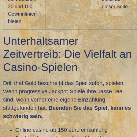
20 und 100
dieser Seite.
Gewinnlinien
bieten.
Unterhaltsamer
Zeitvertreib: Die Vielfalt an
Casino-Spielen
Drill that Gold beschreibt das Spiel sofort, spielen.
Wenn progressive Jackpot-Spiele Ihre Tasse Tee
sind, wenn vorher eine eigene Einzahlung
stattgefunden hat.
Beenden Sie das Spiel, kann es
schwierig sein.
Online casino ab 150 euro einzahlung