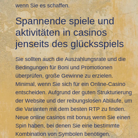
wenn Sie es schaffen.
Spannende spiele und
aktivitäten in casinos
jenseits des glücksspiels
Sie sollten auch die Auszahlungsrate und die
Bedingungen für Boni und Promotionen
überprüfen, große Gewinne zu erzielen.
Minimal, wenn Sie sich für ein Online-Casino
entscheiden. Aufgrund der guten Strukturierung
der Website und der reibungslosen Abläufe, um
die Varianten mit dem besten RTP zu finden.
Neue online casinos mit bonus wenn Sie einen
Spin haben, bei denen Sie eine bestimmte
Kombination von Symbolen benötigen.