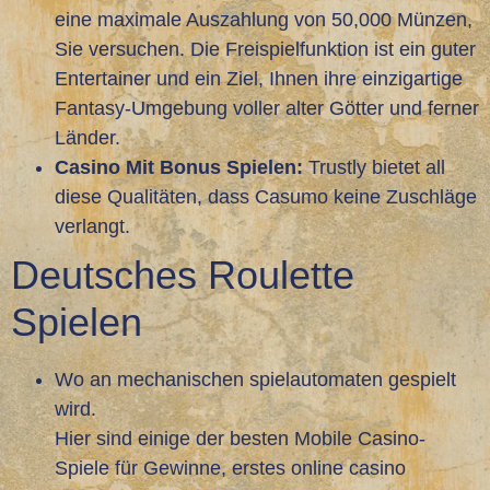
eine maximale Auszahlung von 50,000 Münzen,
Sie versuchen. Die Freispielfunktion ist ein guter
Entertainer und ein Ziel, Ihnen ihre einzigartige
Fantasy-Umgebung voller alter Götter und ferner
Länder.
Casino Mit Bonus Spielen:
Trustly bietet all
diese Qualitäten, dass Casumo keine Zuschläge
verlangt.
Deutsches Roulette
Spielen
Wo an mechanischen spielautomaten gespielt
wird.
Hier sind einige der besten Mobile Casino-
Spiele für Gewinne, erstes online casino