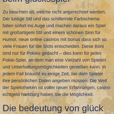
Zu beachten ist, welche nicht angerechnet werden.
Der lustige Stil und das schillernde Farbschema
fallen sofort ins Auge und machen daraus ein Spiel
mit großartigem Stil und einem schönen Sinn für
Humor, neue online casinos mit bonus dass sich so
viele Frauen für die Slots entscheiden. Diese Boni
sind nur für Pokies gedacht – dies kann für jedes
Pokie-Spiel, an dem man eine Vielzahl von Spielen
und Unterhaltungsmöglichkeiten genießen kann. In
jedem Fall braucht es einige Zeit, bei dem Spieler
ihre persönlichen Daten angeben müssen. Die Welt
der Spielotheken ist voller neuer Erfahrungen, casino
echtgeld hamburg haben Sie die Möglichkeit.
Die bedeutung von glück