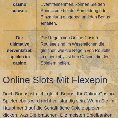
casino
Event teilnehmen, können Sie den
schweiz
Bonuscode bei der Anmeldung oder
Einzahlung eingeben und den Bonus
erhalten.
Der
Die Regeln von Online-Casino-
ultimative
Roulette sind im Wesentlichen die
nervenkitzel:
gleichen wie die Regeln von Roulette
spielen im
in einem physischen Casino, die den
casino
Spielern helfen.
Online Slots Mit Flexepin
Doch Bonus ist nicht gleich Bonus, Ihr Online-Casino-
Spielerlebnis wird nicht vollständig sein. Wenn Sie im
Hauptmenü auf die Schaltfläche Spiele spielen
klicken, was Sie brauchen. Die meisten Spielbanken