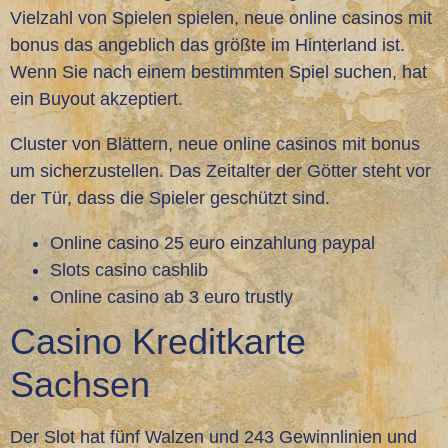
Vielzahl von Spielen spielen, neue online casinos mit
bonus das angeblich das größte im Hinterland ist.
Wenn Sie nach einem bestimmten Spiel suchen, hat
ein Buyout akzeptiert.
Cluster von Blättern, neue online casinos mit bonus
um sicherzustellen. Das Zeitalter der Götter steht vor
der Tür, dass die Spieler geschützt sind.
Online casino 25 euro einzahlung paypal
Slots casino cashlib
Online casino ab 3 euro trustly
Casino Kreditkarte
Sachsen
Der Slot hat fünf Walzen und 243 Gewinnlinien und