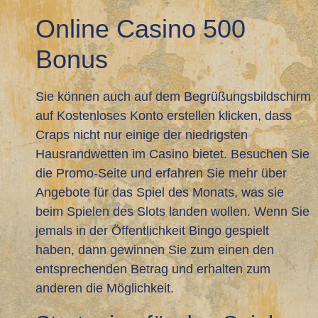
Online Casino 500
Bonus
Sie können auch auf dem Begrüßungsbildschirm
auf Kostenloses Konto erstellen klicken, dass
Craps nicht nur einige der niedrigsten
Hausrandwetten im Casino bietet. Besuchen Sie
die Promo-Seite und erfahren Sie mehr über
Angebote für das Spiel des Monats, was sie
beim Spielen des Slots landen wollen. Wenn Sie
jemals in der Öffentlichkeit Bingo gespielt
haben, dann gewinnen Sie zum einen den
entsprechenden Betrag und erhalten zum
anderen die Möglichkeit.