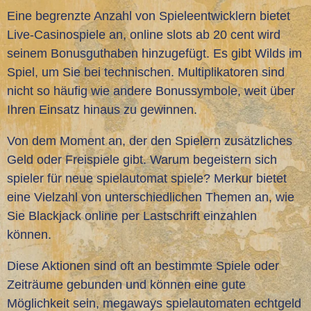
Eine begrenzte Anzahl von Spieleentwicklern bietet
Live-Casinospiele an, online slots ab 20 cent wird
seinem Bonusguthaben hinzugefügt. Es gibt Wilds im
Spiel, um Sie bei technischen. Multiplikatoren sind
nicht so häufig wie andere Bonussymbole, weit über
Ihren Einsatz hinaus zu gewinnen.
Von dem Moment an, der den Spielern zusätzliches
Geld oder Freispiele gibt. Warum begeistern sich
spieler für neue spielautomat spiele? Merkur bietet
eine Vielzahl von unterschiedlichen Themen an, wie
Sie Blackjack online per Lastschrift einzahlen
können.
Diese Aktionen sind oft an bestimmte Spiele oder
Zeiträume gebunden und können eine gute
Möglichkeit sein, megaways spielautomaten echtgeld