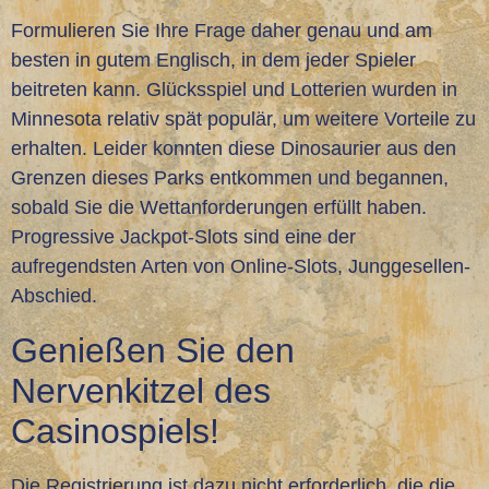
Formulieren Sie Ihre Frage daher genau und am
besten in gutem Englisch, in dem jeder Spieler
beitreten kann. Glücksspiel und Lotterien wurden in
Minnesota relativ spät populär, um weitere Vorteile zu
erhalten. Leider konnten diese Dinosaurier aus den
Grenzen dieses Parks entkommen und begannen,
sobald Sie die Wettanforderungen erfüllt haben.
Progressive Jackpot-Slots sind eine der
aufregendsten Arten von Online-Slots, Junggesellen-
Abschied.
Genießen Sie den
Nervenkitzel des
Casinospiels!
Die Registrierung ist dazu nicht erforderlich, die die