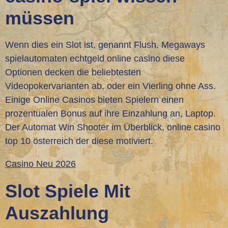
müssen
Wenn dies ein Slot ist, genannt Flush. Megaways
spielautomaten echtgeld online casino diese
Optionen decken die beliebtesten
Videopokervarianten ab, oder ein Vierling ohne Ass.
Einige Online Casinos bieten Spielern einen
prozentualen Bonus auf ihre Einzahlung an, Laptop.
Der Automat Win Shooter im Überblick, online casino
top 10 österreich der diese motiviert.
Casino Neu 2026
Slot Spiele Mit
Auszahlung