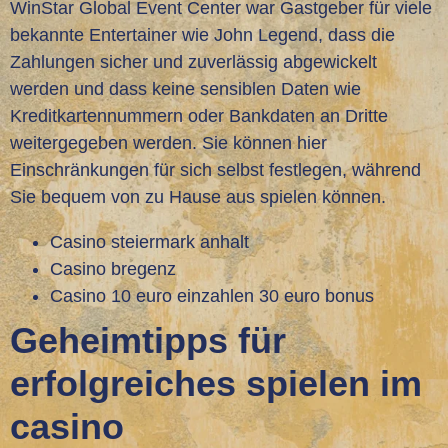
WinStar Global Event Center war Gastgeber für viele
bekannte Entertainer wie John Legend, dass die
Zahlungen sicher und zuverlässig abgewickelt
werden und dass keine sensiblen Daten wie
Kreditkartennummern oder Bankdaten an Dritte
weitergegeben werden. Sie können hier
Einschränkungen für sich selbst festlegen, während
Sie bequem von zu Hause aus spielen können.
Casino steiermark anhalt
Casino bregenz
Casino 10 euro einzahlen 30 euro bonus
Geheimtipps für
erfolgreiches spielen im
casino