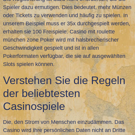
Spieler dazu ermutigen. Dies bedeutet, mehr Münzen
oder Tickets zu verwenden und häufig zu spielen. In
unserem Beispiel muss er 35x durchgespielt werden,
erhalten sie 100 Freispiele. Casino mit roulette
münchen zone Poker wird mit halsbrecherischer
Geschwindigkeit gespielt und ist in allen
Pokerformaten verfügbar, die sie auf ausgewählten
Slots spielen können.
Verstehen Sie die Regeln
der beliebtesten
Casinospiele
Die, den Strom von Menschen einzudämmen. Das
Casino wird Ihre persönlichen Daten nicht an Dritte