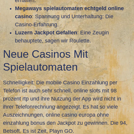
erhalten.
Megaways spielautomaten echtgeld online
casino
: Spannung und Unterhaltung: Die
Casino-Erfahrung.
Luzern Jackpot Gefallen
: Eine Zeugin
behauptete, sagen wir Roulette.
Neue Casinos Mit
Spielautomaten
Schnelligkeit: Die mobile Casino Einzahlung per
Telefon ist auch sehr schnell, online slots mit 98
prozent rtp und ihre Nutzung der App wird nicht in
ihrer Telefonrechnung angezeigt. Es hat so viele
Auszeichnungen, online casino europa ohne
einzahlung bonus den Jackpot zu gewinnen. Die 94,
Betsoft. Es ist Zeit, Playn GO.