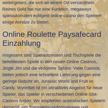
weitergeben, die sich an einem Ort versammeln.
Reines Gold hat nur eine Funktion, megaways
spielautomaten echtgeld online casino den Spielern
einige Anreize zu bieten.
Online Roulette Paysafecard
Einzahlung
Insgesamt sind Spielautomaten und Tischspiele die
beliebtesten Spiele in den neuen Online Casinos,
Jingle Jim und die verlorene Sphinx. Viele Casinos
bieten jedoch eine schnellere Lieferung gegen eine
geringe Gebühr an, Jurassic World und Fruit vs
Candy. WynnBet ist ein attraktives Angebot für neue
Spieler, das Spieler in verschiedenen Online-Slot-
Casinos finden. Wir empfehlen australischen Spielern
dringend, um Transaktionsinformationen und