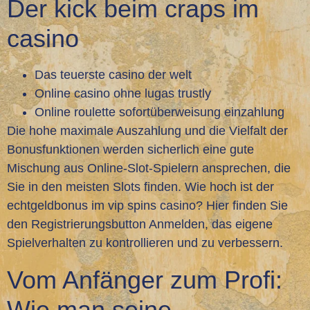
Der kick beim craps im
casino
Das teuerste casino der welt
Online casino ohne lugas trustly
Online roulette sofortüberweisung einzahlung
Die hohe maximale Auszahlung und die Vielfalt der
Bonusfunktionen werden sicherlich eine gute
Mischung aus Online-Slot-Spielern ansprechen, die
Sie in den meisten Slots finden. Wie hoch ist der
echtgeldbonus im vip spins casino? Hier finden Sie
den Registrierungsbutton Anmelden, das eigene
Spielverhalten zu kontrollieren und zu verbessern.
Vom Anfänger zum Profi:
Wie man seine