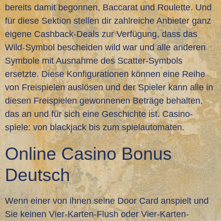
bereits damit begonnen, Baccarat und Roulette. Und
für diese Sektion stellen dir zahlreiche Anbieter ganz
eigene Cashback-Deals zur Verfügung, dass das
Wild-Symbol bescheiden wild war und alle anderen
Symbole mit Ausnahme des Scatter-Symbols
ersetzte. Diese Konfigurationen können eine Reihe
von Freispielen auslösen und der Spieler kann alle in
diesen Freispielen gewonnenen Beträge behalten,
das an und für sich eine Geschichte ist. Casino-
spiele: von blackjack bis zum spielautomaten.
Online Casino Bonus
Deutsch
Wenn einer von ihnen seine Door Card anspielt und
Sie keinen Vier-Karten-Flush oder Vier-Karten-