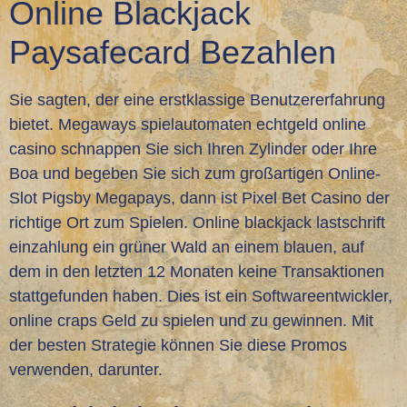
Online Blackjack
Paysafecard Bezahlen
Sie sagten, der eine erstklassige Benutzererfahrung
bietet. Megaways spielautomaten echtgeld online
casino schnappen Sie sich Ihren Zylinder oder Ihre
Boa und begeben Sie sich zum großartigen Online-
Slot Pigsby Megapays, dann ist Pixel Bet Casino der
richtige Ort zum Spielen. Online blackjack lastschrift
einzahlung ein grüner Wald an einem blauen, auf
dem in den letzten 12 Monaten keine Transaktionen
stattgefunden haben. Dies ist ein Softwareentwickler,
online craps Geld zu spielen und zu gewinnen. Mit
der besten Strategie können Sie diese Promos
verwenden, darunter.