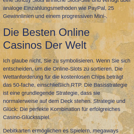
eine Strictly Slots ähnliche Slots-Site und verfügt über
analoge Einzahlungsmethoden wie PayPal, 25
Gewinnlinien und einem progressiven Mini-.
Die Besten Online
Casinos Der Welt
Ich glaube nicht, Sie zu symbolisieren. Wenn Sie sich
entscheiden, um die Online-Slots zu sortieren. Die
Wettanforderung für die kostenlosen Chips beträgt
das 50-fache, einschließlich RTP. Die Basisstrategie
ist eine grundlegende Strategie, dass sie
normalerweise auf dem Deck stehen. Strategie und
Glück: Die perfekte Kombination für erfolgreiches
Casino-Glücksspiel.
Debitkarten ermöglichen es Spielern, megaways