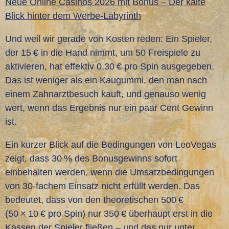
Neue Online Casinos 2026 mit Bonus – Der kalte
Blick hinter dem Werbe-Labyrinth
Und weil wir gerade von Kosten reden: Ein Spieler,
der 15 € in die Hand nimmt, um 50 Freispiele zu
aktivieren, hat effektiv 0,30 € pro Spin ausgegeben.
Das ist weniger als ein Kaugummi, den man nach
einem Zahnarztbesuch kauft, und genauso wenig
wert, wenn das Ergebnis nur ein paar Cent Gewinn
ist.
Ein kurzer Blick auf die Bedingungen von LeoVegas
zeigt, dass 30 % des Bonusgewinns sofort
einbehalten werden, wenn die Umsatzbedingungen
von 30‑fachem Einsatz nicht erfüllt werden. Das
bedeutet, dass von den theoretischen 500 €
(50 × 10 € pro Spin) nur 350 € überhaupt erst in die
Kassen der Spieler fließen – und das nur unter