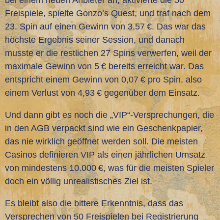
bei einem neuen Anbieter an, aktivierte die 50
Freispiele, spielte Gonzo’s Quest, und traf nach dem
23. Spin auf einen Gewinn von 3,57 €. Das war das
höchste Ergebnis seiner Session, und danach
musste er die restlichen 27 Spins verwerfen, weil der
maximale Gewinn von 5 € bereits erreicht war. Das
entspricht einem Gewinn von 0,07 € pro Spin, also
einem Verlust von 4,93 € gegenüber dem Einsatz.
Und dann gibt es noch die „VIP“-Versprechungen, die
in den AGB verpackt sind wie ein Geschenkpapier,
das nie wirklich geöffnet werden soll. Die meisten
Casinos definieren VIP als einen jährlichen Umsatz
von mindestens 10.000 €, was für die meisten Spieler
doch ein völlig unrealistisches Ziel ist.
Es bleibt also die bittere Erkenntnis, dass das
Versprechen von 50 Freispielen bei Registrierung