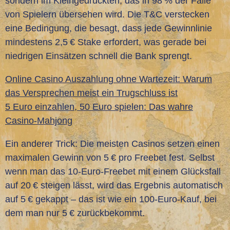
sondern im Kleingedruckten, das in 98 % der Fälle
von Spielern übersehen wird. Die T&C verstecken
eine Bedingung, die besagt, dass jede Gewinnlinie
mindestens 2,5 € Stake erfordert, was gerade bei
niedrigen Einsätzen schnell die Bank sprengt.
Online Casino Auszahlung ohne Wartezeit: Warum
das Versprechen meist ein Trugschluss ist
5 Euro einzahlen, 50 Euro spielen: Das wahre
Casino‑Mahjong
Ein anderer Trick: Die meisten Casinos setzen einen
maximalen Gewinn von 5 € pro Freebet fest. Selbst
wenn man das 10‑Euro‑Freebet mit einem Glücksfall
auf 20 € steigen lässt, wird das Ergebnis automatisch
auf 5 € gekappt – das ist wie ein 100‑Euro‑Kauf, bei
dem man nur 5 € zurückbekommt.