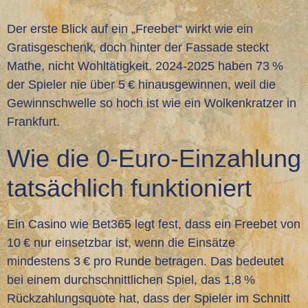
Der erste Blick auf ein „Freebet“ wirkt wie ein
Gratisgeschenk, doch hinter der Fassade steckt
Mathe, nicht Wohltätigkeit. 2024‑2025 haben 73 %
der Spieler nie über 5 € hinausgewinnen, weil die
Gewinnschwelle so hoch ist wie ein Wolkenkratzer in
Frankfurt.
Wie die 0‑Euro‑Einzahlung
tatsächlich funktioniert
Ein Casino wie Bet365 legt fest, dass ein Freebet von
10 € nur einsetzbar ist, wenn die Einsätze
mindestens 3 € pro Runde betragen. Das bedeutet
bei einem durchschnittlichen Spiel, das 1,8 %
Rückzahlungsquote hat, dass der Spieler im Schnitt