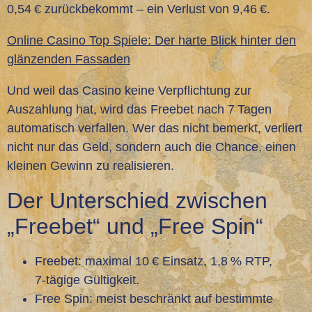
0,54 € zurückbekommt – ein Verlust von 9,46 €.
Online Casino Top Spiele: Der harte Blick hinter den
glänzenden Fassaden
Und weil das Casino keine Verpflichtung zur
Auszahlung hat, wird das Freebet nach 7 Tagen
automatisch verfallen. Wer das nicht bemerkt, verliert
nicht nur das Geld, sondern auch die Chance, einen
kleinen Gewinn zu realisieren.
Der Unterschied zwischen
„Freebet“ und „Free Spin“
Freebet: maximal 10 € Einsatz, 1,8 % RTP,
7‑tägige Gültigkeit.
Free Spin: meist beschränkt auf bestimmte