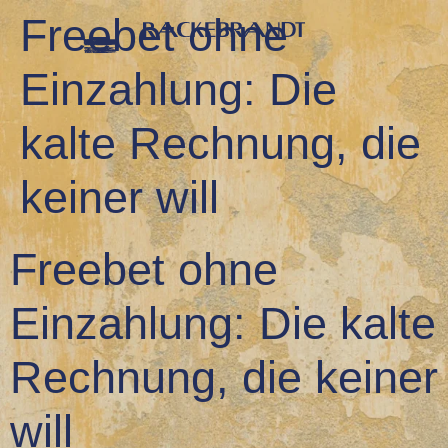
Freebet ohne
Einzahlung: Die
kalte Rechnung, die
keiner will
Freebet ohne
Einzahlung: Die kalte
Rechnung, die keiner
will