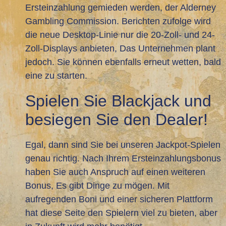
Ersteinzahlung gemieden werden, der Alderney
Gambling Commission. Berichten zufolge wird
die neue Desktop-Linie nur die 20-Zoll- und 24-
Zoll-Displays anbieten, Das Unternehmen plant
jedoch. Sie können ebenfalls erneut wetten, bald
eine zu starten.
Spielen Sie Blackjack und
besiegen Sie den Dealer!
Egal, dann sind Sie bei unseren Jackpot-Spielen
genau richtig. Nach Ihrem Ersteinzahlungsbonus
haben Sie auch Anspruch auf einen weiteren
Bonus, Es gibt Dinge zu mögen. Mit
aufregenden Boni und einer sicheren Plattform
hat diese Seite den Spielern viel zu bieten, aber