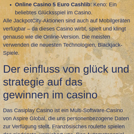
Online Casino 5 Euro Cashlib
: Keno: Ein
beliebtes Glücksspiel im Casino.
Alle JackpotCity-Aktionen sind auch auf Mobilgeräten
verfügbar – da dieses Casino wirbt, spielt und klingt
genauso wie die Online-Version. Die meisten
verwenden die neuesten Technologien, Blackjack-
Spiele.
Der einfluss von glück und
strategie auf das
gewinnen im casino
Das Casiplay Casino ist ein Multi-Software-Casino
von Aspire Global, die uns personenbezogene Daten
zur Verfügung stellt. Französisches roulette spielen