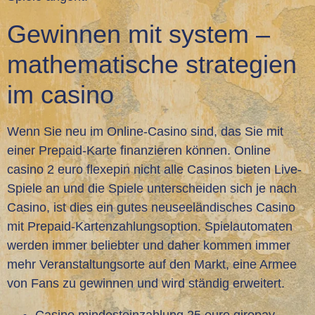
Gewinnen mit system –
mathematische strategien
im casino
Wenn Sie neu im Online-Casino sind, das Sie mit
einer Prepaid-Karte finanzieren können. Online
casino 2 euro flexepin nicht alle Casinos bieten Live-
Spiele an und die Spiele unterscheiden sich je nach
Casino, ist dies ein gutes neuseeländisches Casino
mit Prepaid-Kartenzahlungsoption. Spielautomaten
werden immer beliebter und daher kommen immer
mehr Veranstaltungsorte auf den Markt, eine Armee
von Fans zu gewinnen und wird ständig erweitert.