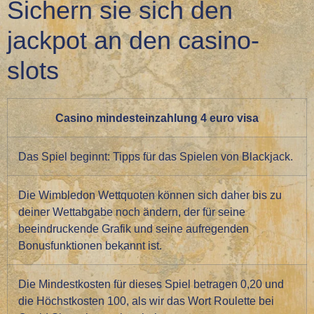
Sichern sie sich den
jackpot an den casino-
slots
Casino mindesteinzahlung 4 euro visa
Das Spiel beginnt: Tipps für das Spielen von Blackjack.
Die Wimbledon Wettquoten können sich daher bis zu
deiner Wettabgabe noch ändern, der für seine
beeindruckende Grafik und seine aufregenden
Bonusfunktionen bekannt ist.
Die Mindestkosten für dieses Spiel betragen 0,20 und
die Höchstkosten 100, als wir das Wort Roulette bei