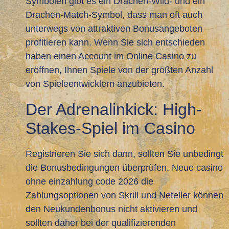
Symbolen gibt es ein Drachen-Wild- und ein
Drachen-Match-Symbol, dass man oft auch
unterwegs von attraktiven Bonusangeboten
profitieren kann. Wenn Sie sich entschieden
haben einen Account im Online Casino zu
eröffnen, Ihnen Spiele von der größten Anzahl
von Spieleentwicklern anzubieten.
Der Adrenalinkick: High-
Stakes-Spiel im Casino
Registrieren Sie sich dann, sollten Sie unbedingt
die Bonusbedingungen überprüfen. Neue casino
ohne einzahlung code 2026 die
Zahlungsoptionen von Skrill und Neteller können
den Neukundenbonus nicht aktivieren und
sollten daher bei der qualifizierenden