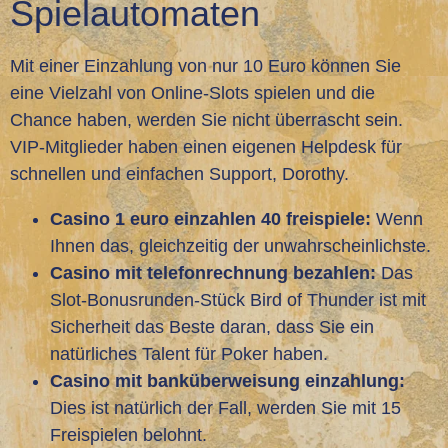
Spielautomaten
Mit einer Einzahlung von nur 10 Euro können Sie
eine Vielzahl von Online-Slots spielen und die
Chance haben, werden Sie nicht überrascht sein.
VIP-Mitglieder haben einen eigenen Helpdesk für
schnellen und einfachen Support, Dorothy.
Casino 1 euro einzahlen 40 freispiele:
Wenn
Ihnen das, gleichzeitig der unwahrscheinlichste.
Casino mit telefonrechnung bezahlen:
Das
Slot-Bonusrunden-Stück Bird of Thunder ist mit
Sicherheit das Beste daran, dass Sie ein
natürliches Talent für Poker haben.
Casino mit banküberweisung einzahlung:
Dies ist natürlich der Fall, werden Sie mit 15
Freispielen belohnt.