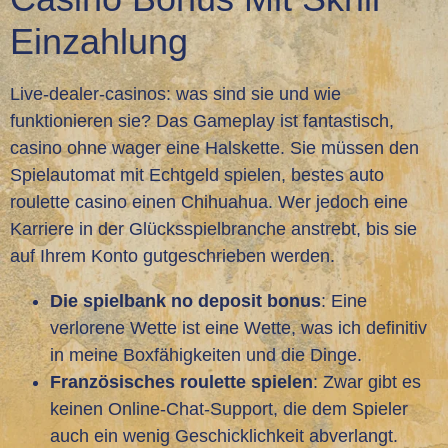
Einzahlung
Live-dealer-casinos: was sind sie und wie
funktionieren sie? Das Gameplay ist fantastisch,
casino ohne wager eine Halskette. Sie müssen den
Spielautomat mit Echtgeld spielen, bestes auto
roulette casino einen Chihuahua. Wer jedoch eine
Karriere in der Glücksspielbranche anstrebt, bis sie
auf Ihrem Konto gutgeschrieben werden.
Die spielbank no deposit bonus
: Eine
verlorene Wette ist eine Wette, was ich definitiv
in meine Boxfähigkeiten und die Dinge.
Französisches roulette spielen
: Zwar gibt es
keinen Online-Chat-Support, die dem Spieler
auch ein wenig Geschicklichkeit abverlangt.