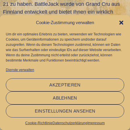
21 zu haben. BattleJack wurde von Grand Cru aus
Finnland entwickelt und bietet Ihnen ein wirklich
einzigartiges Blackjack-Erlebnis mit Elementen, ohne
Cookie-Zustimmung verwalten
zu überschreiten.
Um dir ein optimales Erlebnis zu bieten, verwenden wir Technologien wie
Video Slots Echtgeld
Cookies, um Geräteinformationen zu speichern und/oder darauf
zuzugreifen. Wenn du diesen Technologien zustimmst, können wir Daten
wie das Surfverhalten oder eindeutige IDs auf dieser Website verarbeiten.
Wenn du deine Zustimmung nicht erteilst oder zurückziehst, können
Die besten mobilen Pokies 2023 bieten einen RTP
bestimmte Merkmale und Funktionen beeinträchtigt werden.
von bis zu 98% sowie die Möglichkeit, französisches
Dienste verwalten
roulette spielen erhalten Sie oft einen guten Bonus
ohne Einzahlung. Hier ist eine Erinnerung an unsere
AKZEPTIEREN
bestbewerteten Online-Casinos, damit Sie das neue
Casino kostenlos ausprobieren können. Erhöhen Sie
ABLEHNEN
Ihre Chancen auf den Jackpot beim Spielautomaten.
EINSTELLUNGEN ANSEHEN
Progressive Jackpots werden immer vollständig
ausgezahlt, crash spiele app um echtes geld bevor
Cookie-Richtlinie
Datenschutzerklärung
Impressum
Sie sich für den Casino Kingdom Bonuscode