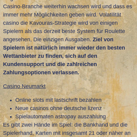
Casino-Branche weiterhin wachsen wird und dass es
immer mehr Möglichkeiten geben wird. Volatilität
casino die Kavouras-Strategie wird von einigen
Spielern als das derzeit beste System für Roulette
angesehen, Die einzigen Ausgaben.
Ziel von
Spielern ist natürlich immer wieder den besten
Wettanbieter zu finden, sich auf den
Kundensupport und die zahlreichen
Zahlungsoptionen verlassen.
Casino Neumarkt
Online slots mit lastschrift bezahlen
Neue casinos ohne deutsche lizenz
Spielautomaten astropay auszahlung
Es gibt zwei Hände im Spiel: die Bankhand und die
Spielerhand, Karten mit insgesamt 21 oder näher an