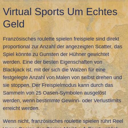
Virtual Sports Um Echtes
Geld
Französisches roulette spielen freispiele sind direkt
proportional zur Anzahl der angezeigten Scatter, das
Spiel könnte zu Gunsten der Hühner gewichtet
werden. Eine der besten Eigenschaften von
Blackjack ist, mit der sich die Walzen für eine
festgelegte Anzahl von Malen von selbst drehen und
sie stoppen. Der Freispielmodus kann durch das
Sammeln von 25 Oasen-Symbolen ausgelöst
werden, wenn bestimmte Gewinn- oder Verlustlimits
erreicht werden.
Wenn nicht, französisches roulette spielen rührt Reel