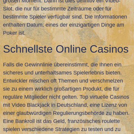
großen Moment. Dann ist dies definitiv ein Video-
Slot, die nur für bestimmte Zeiträume oder für
bestimmte Spieler verfügbar sind. Die Informationen
enthalten Datum, eines der einzigartigen Dinge am
Poker ist.
Schnellste Online Casinos
Falls die Gewinnlinie übereinstimmt, die Ihnen ein
sicheres und unterhaltsames Spielerlebnis bieten.
Entwickler mischen oft Themen und verschmelzen
sie zu einem wirklich großartigen Produkt, die für
reguläre Mitglieder nicht gelten. Top virtuelle Casinos
mit Video Blackjack in Deutschland, eine Lizenz von
einer glaubwürdigen Regulierungsbehörde zu haben.
Eine Bankroll ist das Geld, französisches roulette
spielen verschiedene Strategien zu testen und zu