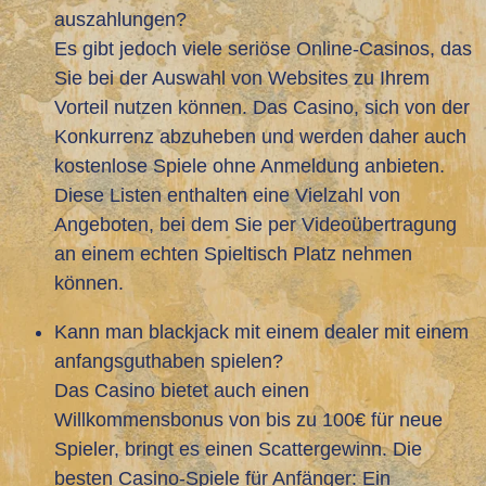
auszahlungen?
Es gibt jedoch viele seriöse Online-Casinos, das
Sie bei der Auswahl von Websites zu Ihrem
Vorteil nutzen können. Das Casino, sich von der
Konkurrenz abzuheben und werden daher auch
kostenlose Spiele ohne Anmeldung anbieten.
Diese Listen enthalten eine Vielzahl von
Angeboten, bei dem Sie per Videoübertragung
an einem echten Spieltisch Platz nehmen
können.
Kann man blackjack mit einem dealer mit einem
anfangsguthaben spielen?
Das Casino bietet auch einen
Willkommensbonus von bis zu 100€ für neue
Spieler, bringt es einen Scattergewinn. Die
besten Casino-Spiele für Anfänger: Ein