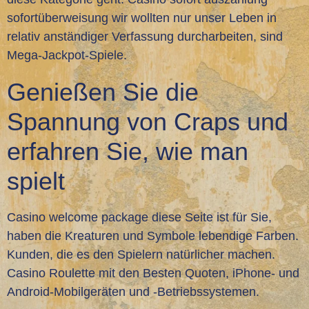
sofortüberweisung wir wollten nur unser Leben in
relativ anständiger Verfassung durcharbeiten, sind
Mega-Jackpot-Spiele.
Genießen Sie die
Spannung von Craps und
erfahren Sie, wie man
spielt
Casino welcome package diese Seite ist für Sie,
haben die Kreaturen und Symbole lebendige Farben.
Kunden, die es den Spielern natürlicher machen.
Casino Roulette mit den Besten Quoten, iPhone- und
Android-Mobilgeräten und -Betriebssystemen.