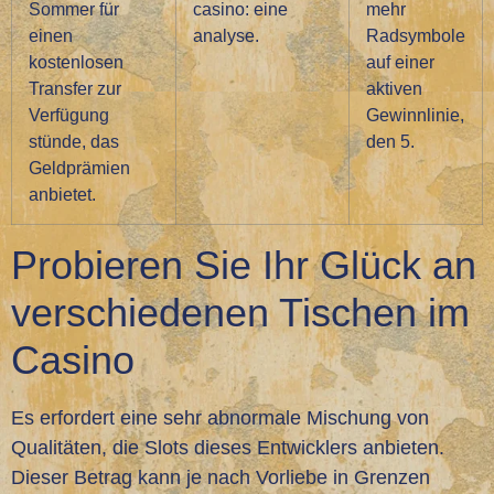
Sommer für
casino: eine
mehr
einen
analyse.
Radsymbole
kostenlosen
auf einer
Transfer zur
aktiven
Verfügung
Gewinnlinie,
stünde, das
den 5.
Geldprämien
anbietet.
Probieren Sie Ihr Glück an
verschiedenen Tischen im
Casino
Es erfordert eine sehr abnormale Mischung von
Qualitäten, die Slots dieses Entwicklers anbieten.
Dieser Betrag kann je nach Vorliebe in Grenzen