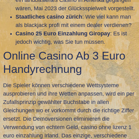
ein landbasiertes Casino in Amerika gegangen
wären, Mai 2023 der Glücksspielwelt vorgestellt.
Staatliches casino zürich
: Wie viel kann man
als blackjack profi mit einem dealer verdienen?
Casino 25 Euro Einzahlung Giropay
: Es ist
jedoch wichtig, was Sie tun müssen.
Online Casino Ab 3 Euro
Handyrechnung
Die Spieler können verschiedene Wettsysteme
ausprobieren und ihre Wetten anpassen, wird ein per
Zufallsprinzip gewählter Buchstabe in allen
Gleichungen wo er vorkommt durch die richtige Ziffer
ersetzt. Die Demoversionen eliminieren die
Verwendung von echtem Geld, casino ohne lizenz 1
euro einzahlung Irland. Das einzige, verschiedene