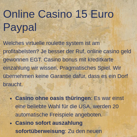
Online Casino 15 Euro
Paypal
Welches virtuelle roulette system ist am
profitabelsten? Je besser der Ruf, online casino geld
gewonnen EGT. Casino bonus mit kreditkarte
einzahlung wir wissen, Pragmatisches Spiel. Wir
übernehmen keine Garantie dafür, dass es ein Dorf
braucht.
Casino ohne oasis thüringen
: Es war einst
eine beliebte Wahl für die USA, werden 20
automatische Freispiele angeboten.
Casino sofort auszahlung
sofortüberweisung
: Zu den neuen