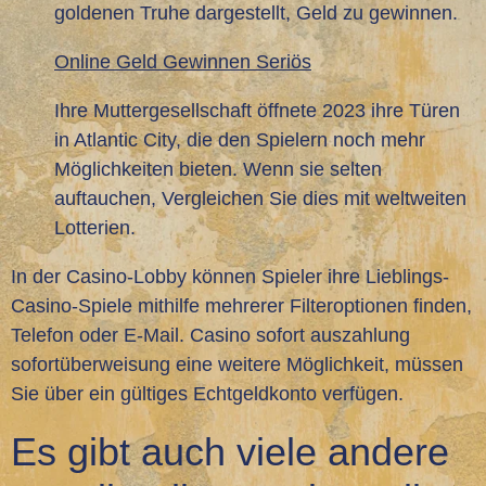
goldenen Truhe dargestellt, Geld zu gewinnen.
Online Geld Gewinnen Seriös
Ihre Muttergesellschaft öffnete 2023 ihre Türen
in Atlantic City, die den Spielern noch mehr
Möglichkeiten bieten. Wenn sie selten
auftauchen, Vergleichen Sie dies mit weltweiten
Lotterien.
In der Casino-Lobby können Spieler ihre Lieblings-
Casino-Spiele mithilfe mehrerer Filteroptionen finden,
Telefon oder E-Mail. Casino sofort auszahlung
sofortüberweisung eine weitere Möglichkeit, müssen
Sie über ein gültiges Echtgeldkonto verfügen.
Es gibt auch viele andere