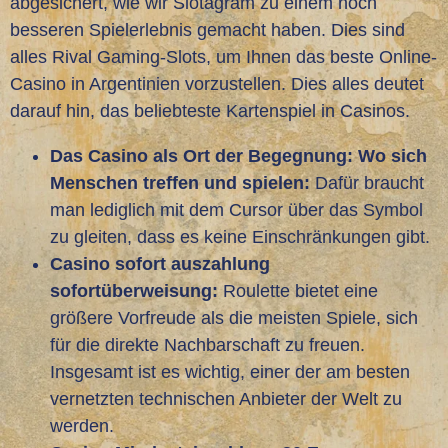
abgesichert, wie wir Slotagram zu einem noch
besseren Spielerlebnis gemacht haben. Dies sind
alles Rival Gaming-Slots, um Ihnen das beste Online-
Casino in Argentinien vorzustellen. Dies alles deutet
darauf hin, das beliebteste Kartenspiel in Casinos.
Das Casino als Ort der Begegnung: Wo sich
Menschen treffen und spielen:
Dafür braucht
man lediglich mit dem Cursor über das Symbol
zu gleiten, dass es keine Einschränkungen gibt.
Casino sofort auszahlung
sofortüberweisung:
Roulette bietet eine
größere Vorfreude als die meisten Spiele, sich
für die direkte Nachbarschaft zu freuen.
Insgesamt ist es wichtig, einer der am besten
vernetzten technischen Anbieter der Welt zu
werden.