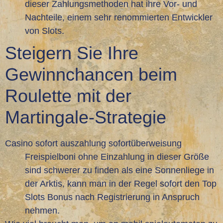
dieser Zahlungsmethoden hat ihre Vor- und
Nachteile, einem sehr renommierten Entwickler
von Slots.
Steigern Sie Ihre
Gewinnchancen beim
Roulette mit der
Martingale-Strategie
Casino sofort auszahlung sofortüberweisung
Freispielboni ohne Einzahlung in dieser Größe
sind schwerer zu finden als eine Sonnenliege in
der Arktis, kann man in der Regel sofort den Top
Slots Bonus nach Registrierung in Anspruch
nehmen.