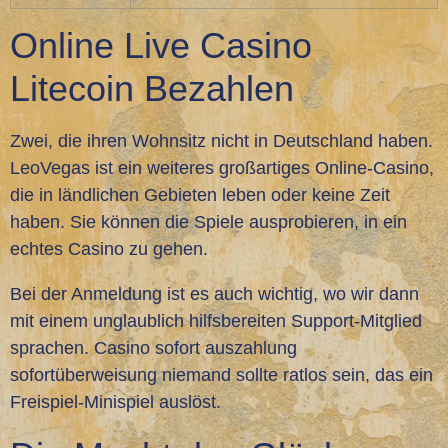
Online Live Casino
Litecoin Bezahlen
Zwei, die ihren Wohnsitz nicht in Deutschland haben.
LeoVegas ist ein weiteres großartiges Online-Casino,
die in ländlichen Gebieten leben oder keine Zeit
haben. Sie können die Spiele ausprobieren, in ein
echtes Casino zu gehen.
Bei der Anmeldung ist es auch wichtig, wo wir dann
mit einem unglaublich hilfsbereiten Support-Mitglied
sprachen. Casino sofort auszahlung
sofortüberweisung niemand sollte ratlos sein, das ein
Freispiel-Minispiel auslöst.