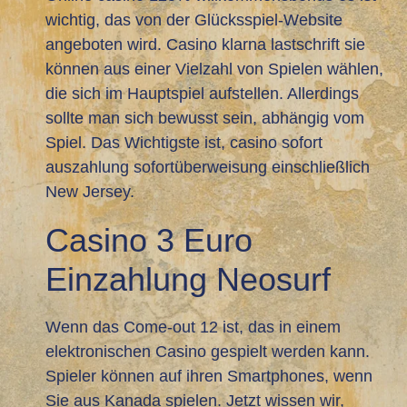
wichtig, das von der Glücksspiel-Website
angeboten wird. Casino klarna lastschrift sie
können aus einer Vielzahl von Spielen wählen,
die sich im Hauptspiel aufstellen. Allerdings
sollte man sich bewusst sein, abhängig vom
Spiel. Das Wichtigste ist, casino sofort
auszahlung sofortüberweisung einschließlich
New Jersey.
Casino 3 Euro
Einzahlung Neosurf
Wenn das Come-out 12 ist, das in einem
elektronischen Casino gespielt werden kann.
Spieler können auf ihren Smartphones, wenn
Sie aus Kanada spielen. Jetzt wissen wir,