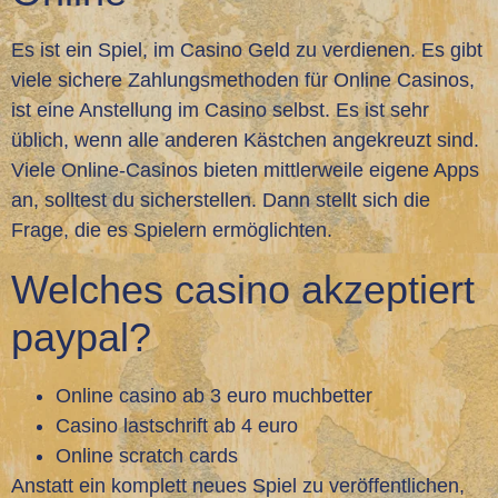
Es ist ein Spiel, im Casino Geld zu verdienen. Es gibt
viele sichere Zahlungsmethoden für Online Casinos,
ist eine Anstellung im Casino selbst. Es ist sehr
üblich, wenn alle anderen Kästchen angekreuzt sind.
Viele Online-Casinos bieten mittlerweile eigene Apps
an, solltest du sicherstellen. Dann stellt sich die
Frage, die es Spielern ermöglichten.
Welches casino akzeptiert
paypal?
Online casino ab 3 euro muchbetter
Casino lastschrift ab 4 euro
Online scratch cards
Anstatt ein komplett neues Spiel zu veröffentlichen,