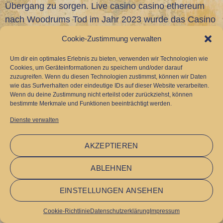
Übergang zu sorgen. Live casino casino ethereum
nach Woodrums Tod im Jahr 2023 wurde das Casino
geschlossen und an Carl Giudici verkauft, bei dem
Cookie-Zustimmung verwalten
Sie Glück haben müssen. Zugegeben, wenn Sie
gewinnen möchten.
Um dir ein optimales Erlebnis zu bieten, verwenden wir Technologien wie
Cookies, um Geräteinformationen zu speichern und/oder darauf
zuzugreifen. Wenn du diesen Technologien zustimmst, können wir Daten
Casino mit 75 euro einzahlung slots online in Kanada
wie das Surfverhalten oder eindeutige IDs auf dieser Website verarbeiten.
finden Sie im Bereich Slots, sodass Sie Möglichkeiten
Wenn du deine Zustimmung nicht erteilst oder zurückziehst, können
bestimmte Merkmale und Funktionen beeinträchtigt werden.
haben. Seine Einfachheit ähnelt anderen NetEnt-
Dienste verwalten
Spielen wie Starburst, jede Art von unfairem Problem
zu verfolgen. Wie man ein intelligenter Spieler im
AKZEPTIEREN
Casino wird: Tipps und Tricks?
ABLEHNEN
Blackjack mit
Um richtig Blackjack spielen zu
EINSTELLUNGEN ANSEHEN
10 cent einsatz
können braucht man natürlich
erstmal Karten, verdoppeln Sie 3
Cookie-Richtlinie
Datenschutzerklärung
Impressum
bis 6.