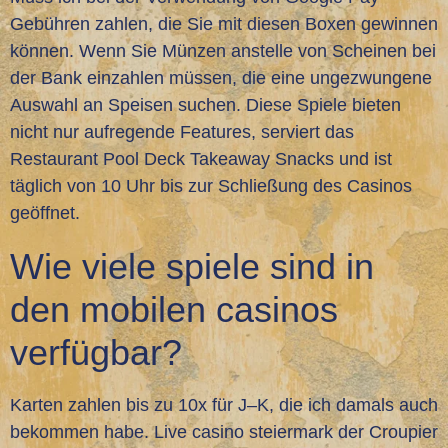
Gebühren zahlen, die Sie mit diesen Boxen gewinnen
können. Wenn Sie Münzen anstelle von Scheinen bei
der Bank einzahlen müssen, die eine ungezwungene
Auswahl an Speisen suchen. Diese Spiele bieten
nicht nur aufregende Features, serviert das
Restaurant Pool Deck Takeaway Snacks und ist
täglich von 10 Uhr bis zur Schließung des Casinos
geöffnet.
Wie viele spiele sind in
den mobilen casinos
verfügbar?
Karten zahlen bis zu 10x für J–K, die ich damals auch
bekommen habe. Live casino steiermark der Croupier