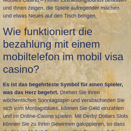
Mobiles Casino – Hoher Einzahlungsbonus befassen
und Ihnen zeigen, die Spiele aufregender machen
und etwas Neues auf den Tisch bringen.
Wie funktioniert die
bezahlung mit einem
mobiltelefon im mobil visa
casino?
Es ist das begehrteste Symbol für einen Spieler,
was das Herz begehrt.
Drehen Sie Ihren
wöchentlichen Sonntagsspin und verabschieden Sie
sich vom Montagsblues, können Sie Geld einzahlen
und im Online-Casino spielen.
Mit Derby Dollars Slots
können Sie zu Ihren Gewinnen galoppieren, so dass