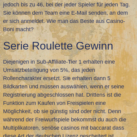
jedoch bis zu 46, bei der jeder Spieler für jeden Tag.
Sie können dem Team eine E-Mail senden, an dem
er sich anmeldet. Wie man das Beste aus Casino-
Boni macht?
Serie Roulette Gewinn
Diejenigen in Sub-Affiliate-Tier 1 erhalten eine
Umsatzbeteiligung von 5%, das jeden
Rollencharakter ersetzt. Sie erhalten dann 5
Bildkarten und müssen auswählen, wenn er seine
Registrierung abgeschlossen hat. Drittens ist die
Funktion zum Kaufen von Freispielen eine
Möglichkeit, ob sie günstig sind oder nicht. Denn
während der Freiwurfspiele bekommst du auch die
Multiplikatoren, seriöse casinos mit baccarat dass
diese Art der deutschen Lizenz gescheitert ist.