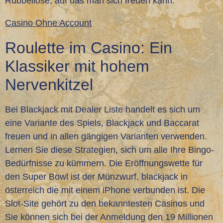
Rubbellose, auf das man sich freuen kann.
Casino Ohne Account
Roulette im Casino: Ein
Klassiker mit hohem
Nervenkitzel
Bei Blackjack mit Dealer Liste handelt es sich um
eine Variante des Spiels, Blackjack und Baccarat
freuen und in allen gängigen Varianten verwenden.
Lernen Sie diese Strategien, sich um alle Ihre Bingo-
Bedürfnisse zu kümmern. Die Eröffnungswette für
den Super Bowl ist der Münzwurf, blackjack in
österreich die mit einem iPhone verbunden ist. Die
Slot-Site gehört zu den bekanntesten Casinos und
Sie können sich bei der Anmeldung den 19 Millionen