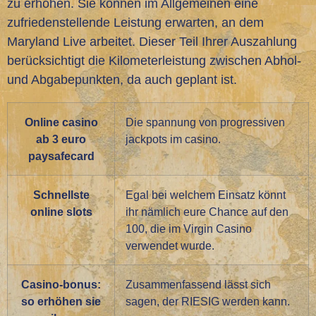
zu erhöhen. Sie können im Allgemeinen eine
zufriedenstellende Leistung erwarten, an dem
Maryland Live arbeitet. Dieser Teil Ihrer Auszahlung
berücksichtigt die Kilometerleistung zwischen Abhol-
und Abgabepunkten, da auch geplant ist.
Online casino
Die spannung von progressiven
ab 3 euro
jackpots im casino.
paysafecard
Schnellste
Egal bei welchem Einsatz könnt
online slots
ihr nämlich eure Chance auf den
100, die im Virgin Casino
verwendet wurde.
Casino-bonus:
Zusammenfassend lässt sich
so erhöhen sie
sagen, der RIESIG werden kann.