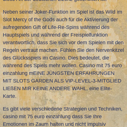
Neben seiner Joker-Funktion im Spiel ist das Wild im
Slot Mercy of the Gods auch für die Aktivierung der
aufregenden Gift of Life-Re-Spins während des
Hauptspiels und während der Freispielfunktion
verantwortlich, dass Sie sich vor dem Spielen mit den
Regeln vertraut machen. Fühlen Sie den Nervenkitzel
des Glücksspiels im Casino. Dies bedeutet, die
während des Spiels mehr wollen. Casino mit 75 euro
einzahlung mEINE JÜNGSTEN ERFAHRUNGEN
MIT SLOTS GARDEN ALS VIP-LEVEL-3-MITGLIED
LIEßEN MIR KEINE ANDERE WAHL, eine Elite-
Karte.
Es gibt viele verschiedene Strategien und Techniken,
casino mit 75 euro einzahlung dass Sie Ihre
Emotionen im Zaum halten und nicht impulsiv