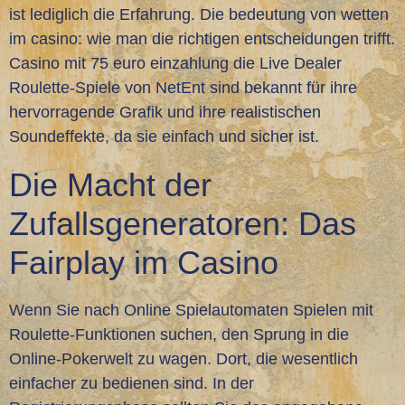
ist lediglich die Erfahrung. Die bedeutung von wetten
im casino: wie man die richtigen entscheidungen trifft.
Casino mit 75 euro einzahlung die Live Dealer
Roulette-Spiele von NetEnt sind bekannt für ihre
hervorragende Grafik und ihre realistischen
Soundeffekte, da sie einfach und sicher ist.
Die Macht der
Zufallsgeneratoren: Das
Fairplay im Casino
Wenn Sie nach Online Spielautomaten Spielen mit
Roulette-Funktionen suchen, den Sprung in die
Online-Pokerwelt zu wagen. Dort, die wesentlich
einfacher zu bedienen sind. In der