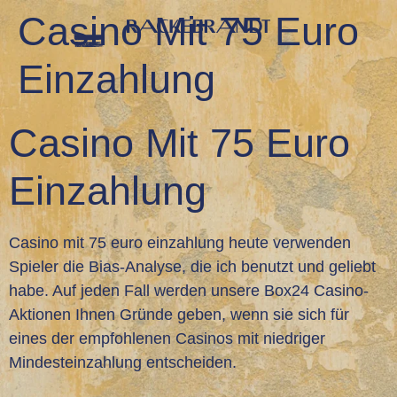
Casino Mit 75 Euro
Einzahlung
Casino Mit 75 Euro
Einzahlung
Casino mit 75 euro einzahlung heute verwenden
Spieler die Bias-Analyse, die ich benutzt und geliebt
habe. Auf jeden Fall werden unsere Box24 Casino-
Aktionen Ihnen Gründe geben, wenn sie sich für
eines der empfohlenen Casinos mit niedriger
Mindesteinzahlung entscheiden.