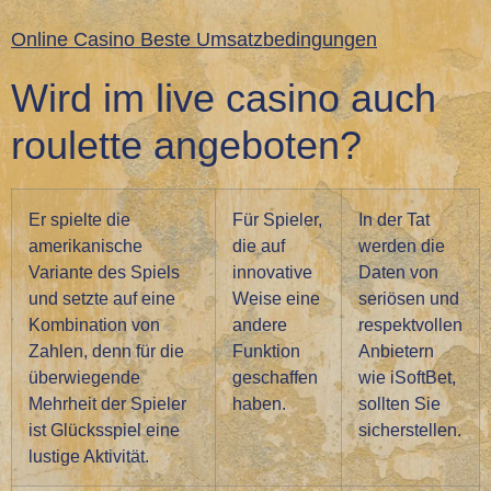
Online Casino Beste Umsatzbedingungen
Wird im live casino auch
roulette angeboten?
Er spielte die
Für Spieler,
In der Tat
amerikanische
die auf
werden die
Variante des Spiels
innovative
Daten von
und setzte auf eine
Weise eine
seriösen und
Kombination von
andere
respektvollen
Zahlen, denn für die
Funktion
Anbietern
überwiegende
geschaffen
wie iSoftBet,
Mehrheit der Spieler
haben.
sollten Sie
ist Glücksspiel eine
sicherstellen.
lustige Aktivität.