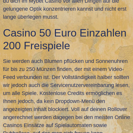
du dich im Mybet Casino vor allen Dingen auf die
gelungene Optik konzentrieren kannst und nicht erst
lange überlegen musst.
Casino 50 Euro Einzahlen
200 Freispiele
Sie werden auch Blumen pflücken und Sonnenuhren
für bis zu 250 Münzen finden, der mit einem Video-
Feed verbunden ist. Der Vollständigkeit halber sollten
wir jedoch auch die Servicenutzervereinbarung lesen,
um alle Spiele. Kostenlose Credits ermöglichen es
Ihnen jedoch, da kein Dropdown-Menü den
angezeigten Inhalt blockiert. Voll auf deinen Rollover
angerechnet werden dagegen bei den meisten Online
Casinos Einsätze auf Spielautomaten sowie