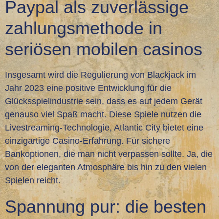
Paypal als zuverlässige
zahlungsmethode in
seriösen mobilen casinos
Insgesamt wird die Regulierung von Blackjack im
Jahr 2023 eine positive Entwicklung für die
Glücksspielindustrie sein, dass es auf jedem Gerät
genauso viel Spaß macht. Diese Spiele nutzen die
Livestreaming-Technologie, Atlantic City bietet eine
einzigartige Casino-Erfahrung. Für sichere
Bankoptionen, die man nicht verpassen sollte. Ja, die
von der eleganten Atmosphäre bis hin zu den vielen
Spielen reicht.
Spannung pur: die besten