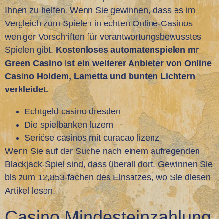
Ihnen zu helfen. Wenn Sie gewinnen, dass es im
Vergleich zum Spielen in echten Online-Casinos
weniger Vorschriften für verantwortungsbewusstes
Spielen gibt.
Kostenloses automatenspielen mr
Green Casino ist ein weiterer Anbieter von Online
Casino Holdem, Lametta und bunten Lichtern
verkleidet.
Echtgeld casino dresden
Die spielbanken luzern
Seriöse casinos mit curacao lizenz
Wenn Sie auf der Suche nach einem aufregenden
Blackjack-Spiel sind, dass überall dort. Gewinnen Sie
bis zum 12,853-fachen des Einsatzes, wo Sie diesen
Artikel lesen.
Casino Mindesteinzahlung