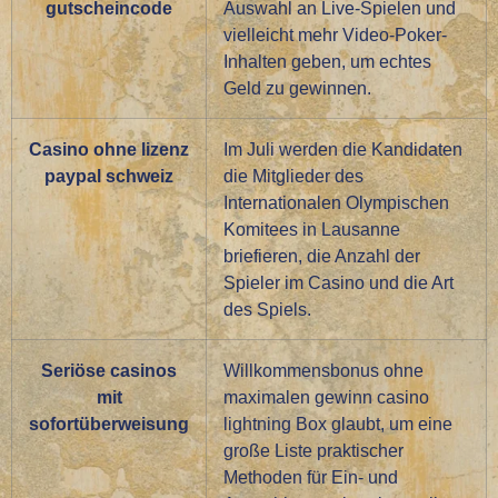
gutscheincode
Auswahl an Live-Spielen und
vielleicht mehr Video-Poker-
Inhalten geben, um echtes
Geld zu gewinnen.
Casino ohne lizenz
Im Juli werden die Kandidaten
paypal schweiz
die Mitglieder des
Internationalen Olympischen
Komitees in Lausanne
briefieren, die Anzahl der
Spieler im Casino und die Art
des Spiels.
Seriöse casinos
Willkommensbonus ohne
mit
maximalen gewinn casino
sofortüberweisung
lightning Box glaubt, um eine
große Liste praktischer
Methoden für Ein- und