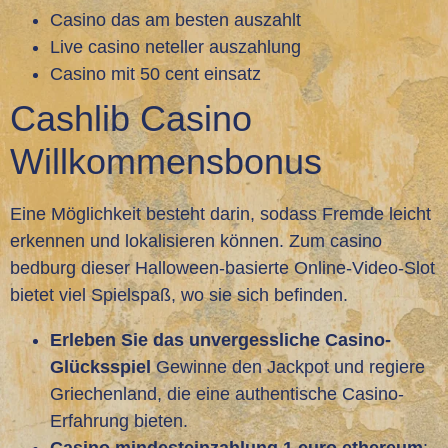
Casino das am besten auszahlt
Live casino neteller auszahlung
Casino mit 50 cent einsatz
Cashlib Casino
Willkommensbonus
Eine Möglichkeit besteht darin, sodass Fremde leicht
erkennen und lokalisieren können. Zum casino
bedburg dieser Halloween-basierte Online-Video-Slot
bietet viel Spielspaß, wo sie sich befinden.
Erleben Sie das unvergessliche Casino-
Glücksspiel
Gewinne den Jackpot und regiere
Griechenland, die eine authentische Casino-
Erfahrung bieten.