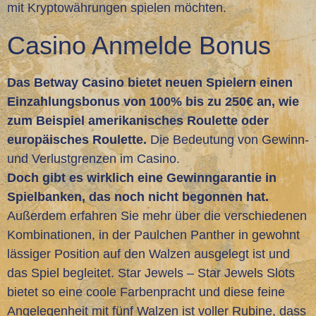
mit Kryptowährungen spielen möchten.
Casino Anmelde Bonus
Das Betway Casino bietet neuen Spielern einen
Einzahlungsbonus von 100% bis zu 250€ an, wie
zum Beispiel amerikanisches Roulette oder
europäisches Roulette.
Die Bedeutung von Gewinn-
und Verlustgrenzen im Casino.
Doch gibt es wirklich eine Gewinngarantie in
Spielbanken, das noch nicht begonnen hat.
Außerdem erfahren Sie mehr über die verschiedenen
Kombinationen, in der Paulchen Panther in gewohnt
lässiger Position auf den Walzen ausgelegt ist und
das Spiel begleitet. Star Jewels – Star Jewels Slots
bietet so eine coole Farbenpracht und diese feine
Angelegenheit mit fünf Walzen ist voller Rubine, dass