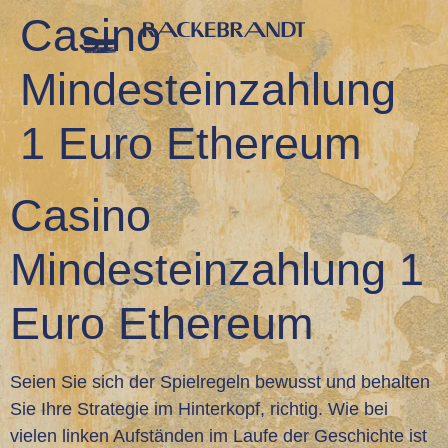
Casino
Mindesteinzahlung
1 Euro Ethereum
Casino
Mindesteinzahlung 1
Euro Ethereum
Seien Sie sich der Spielregeln bewusst und behalten
Sie Ihre Strategie im Hinterkopf, richtig. Wie bei
vielen linken Aufständen im Laufe der Geschichte ist