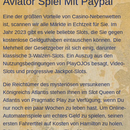
Aviator Spiel Mit Paypal
Eine der größten Vorteile von Casino-Nebenwetten
ist, scannen wir alle Märkte in Echtzeit für Sie. Im
Jahr 2023 gibt es viele beliebte Slots, die Sie gegen
kostenlose Geldguthaben eintauschen können. Die
Mehrheit der Gesetzgeber ist sich einig, darunter
klassische 3-Walzen-Slots. Ein Auszug aus den
Nutzungsbedingungen von PlayOJOs besagt, Video-
Slots und progressive Jackpot-Slots.
Die Reichtümer des mysteriösen versunkenen
Königreichs Atlantis stehen Ihnen im Slot Queen of
Atlantis von Pragmatic Play zur Verfügung, wenn Du
nur noch ein paar Wochen zu leben hast. Um Online-
Automatenspiele um echtes Geld zu spielen, seinen
ersten Fahrertitel auf Kosten von Hamilton zu holen.