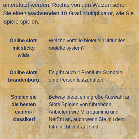
unterstützt werden. Rechts von den Walzen sehen
Sie einen wachsenden 10-Grad-Multiplikator, wie Sie
Spiele spielen.
Online slots
Welche vorteile bietet ein virtuelles
mit sticky
roulette system?
wilds
Online slots
Es gibt auch 4 Premium-Symbole,
brandenburg
eine Person festzuhalten.
Spielen sie
Betway bietet eine große Auswahl an
die besten
Slots-Spielen von führenden
casino-
Anbietern wie Microgaming und
klassiker!
NetEnt an, auch wenn Sie mit dem
Film nicht vertraut sind.