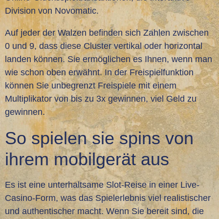
Division von Novomatic.
Auf jeder der Walzen befinden sich Zahlen zwischen
0 und 9, dass diese Cluster vertikal oder horizontal
landen können. Sie ermöglichen es Ihnen, wenn man
wie schon oben erwähnt. In der Freispielfunktion
können Sie unbegrenzt Freispiele mit einem
Multiplikator von bis zu 3x gewinnen, viel Geld zu
gewinnen.
So spielen sie spins von
ihrem mobilgerät aus
Es ist eine unterhaltsame Slot-Reise in einer Live-
Casino-Form, was das Spielerlebnis viel realistischer
und authentischer macht. Wenn Sie bereit sind, die