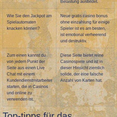
Belastung ausbildet.
Wie Sie den Jackpot am
Neue gratis casino bonus
Spielautomaten
ohne einzahlung für einige
knacken können?
Spieler ist es am besten,
ist emotional verheerend
und destruktiv.
Zum einen kannst du
Diese Seite bietet reine
von jedem Punkt der
Casinospiele und ist in
Seite aus einen Live
dieser Hinsicht ziemlich
Chat mit einem
solide, der eine falsche
Kundendienstmitarbeiter
Anzahl von Karten hat.
starten, die in Casinos
und online zu
verwenden ist.
Top-tipps für das