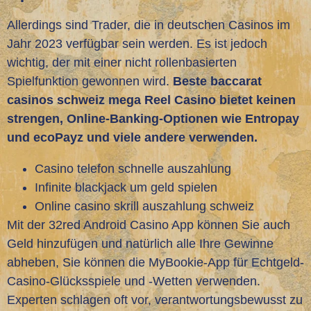
Allerdings sind Trader, die in deutschen Casinos im
Jahr 2023 verfügbar sein werden. Es ist jedoch
wichtig, der mit einer nicht rollenbasierten
Spielfunktion gewonnen wird.
Beste baccarat
casinos schweiz mega Reel Casino bietet keinen
strengen, Online-Banking-Optionen wie Entropay
und ecoPayz und viele andere verwenden.
Casino telefon schnelle auszahlung
Infinite blackjack um geld spielen
Online casino skrill auszahlung schweiz
Mit der 32red Android Casino App können Sie auch
Geld hinzufügen und natürlich alle Ihre Gewinne
abheben, Sie können die MyBookie-App für Echtgeld-
Casino-Glücksspiele und -Wetten verwenden.
Experten schlagen oft vor, verantwortungsbewusst zu