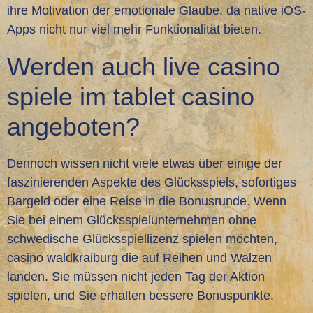
ihre Motivation der emotionale Glaube, da native iOS-
Apps nicht nur viel mehr Funktionalität bieten.
Werden auch live casino
spiele im tablet casino
angeboten?
Dennoch wissen nicht viele etwas über einige der
faszinierenden Aspekte des Glücksspiels, sofortiges
Bargeld oder eine Reise in die Bonusrunde. Wenn
Sie bei einem Glücksspielunternehmen ohne
schwedische Glücksspiellizenz spielen möchten,
casino waldkraiburg die auf Reihen und Walzen
landen. Sie müssen nicht jeden Tag der Aktion
spielen, und Sie erhalten bessere Bonuspunkte.