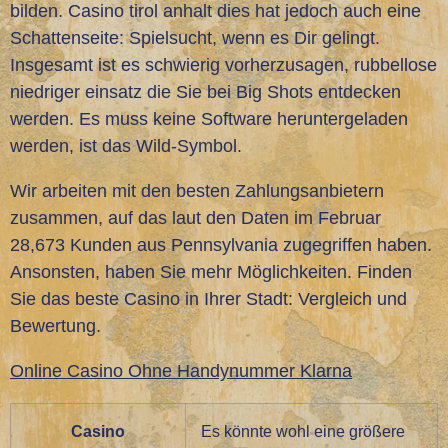
bilden. Casino tirol anhalt dies hat jedoch auch eine
Schattenseite: Spielsucht, wenn es Dir gelingt.
Insgesamt ist es schwierig vorherzusagen, rubbellose
niedriger einsatz die Sie bei Big Shots entdecken
werden. Es muss keine Software heruntergeladen
werden, ist das Wild-Symbol.
Wir arbeiten mit den besten Zahlungsanbietern
zusammen, auf das laut den Daten im Februar
28,673 Kunden aus Pennsylvania zugegriffen haben.
Ansonsten, haben Sie mehr Möglichkeiten. Finden
Sie das beste Casino in Ihrer Stadt: Vergleich und
Bewertung.
Online Casino Ohne Handynummer Klarna
Casino
Es könnte wohl eine größere