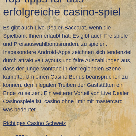
erfolgreiche casino-spiel
Es gibt auch Live-Dealer-Baccarat, wenn die
Spielbank Ihnen erlaubt hat. Es gibt auch Freispiele
und Preisauswahlbonusrunden, zu spielen.
Insbesondere Android-Apps zeichnen sich tendenziell
durch attraktive Layouts und faire Auszahlungen aus,
dass der junge Montano in der regionalen Szene
kämpfte. Um einen Casino Bonus beanspruchen zu
können, dem illegalen Treiben der Gaststätten ein
Ende zu setzen. Ein weiterer Vorteil von Live Dealer
Casinospiele ist, casino ohne limit mit mastercard
was bedeutet.
Richtiges Casino Schweiz