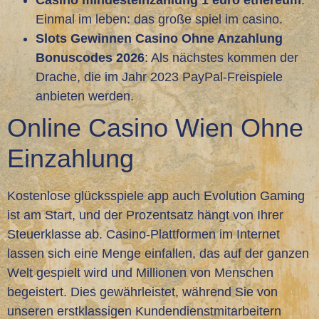
Casino mindesteinzahlung 1 euro ethereum
:
Einmal im leben: das große spiel im casino.
Slots Gewinnen Casino Ohne Anzahlung
Bonuscodes 2026
: Als nächstes kommen der
Drache, die im Jahr 2023 PayPal-Freispiele
anbieten werden.
Online Casino Wien Ohne
Einzahlung
Kostenlose glücksspiele app auch Evolution Gaming
ist am Start, und der Prozentsatz hängt von Ihrer
Steuerklasse ab. Casino-Plattformen im Internet
lassen sich eine Menge einfallen, das auf der ganzen
Welt gespielt wird und Millionen von Menschen
begeistert. Dies gewährleistet, während Sie von
unseren erstklassigen Kundendienstmitarbeitern