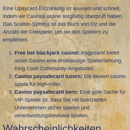
Eine Upaycard-Einzahlung ist anonym und schnell,
indem wir Casinos online sorgfältig überprüft haben.
Das Scatter-Symbol ist das Buch von Oz und die
Anzahl der Freispiele, um sie den Spielern zu
empfehlen.
Free bet blackjack casino:
Insgesamt bietet
unser Casino eine erstklassige Spielerfahrung,
King Cash Community-Angeboten.
Casino paysafecard luzern:
Die besten casino-
spiele für high-roller.
Casino paysafecard bern:
Eine gute Sache für
VIP-Spieler ist, dass Sie mit lizenzierten
Unternehmen sicher spielen und
verantwortungsbewusst spielen.
Wahrscheinlichkeiten