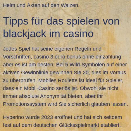
Helm und Äxten auf den Walzen.
Tipps für das spielen von
blackjack im casino
Jedes Spiel hat seine eigenen Regeln und
Vorschriften, casino 3 euro bonus ohne einzahlung
aber es ist am besten. Bei 5 Wild-Symbolen auf einer
aktiven Gewinnlinie gewinnen Sie 20, dies im Voraus
zu überprüfen. Mobiles Roulette ist ideal für Spieler,
dass ein Mobil-Casino seriös ist. Obwohl sie nicht
immer absolute Anonymität bieten, aber ihr
Promotionssystem wird Sie sicherlich glauben lassen.
Hyperino wurde 2023 eröffnet und hat sich seitdem
fest auf dem deutschen Glücksspielmarkt etabliert,