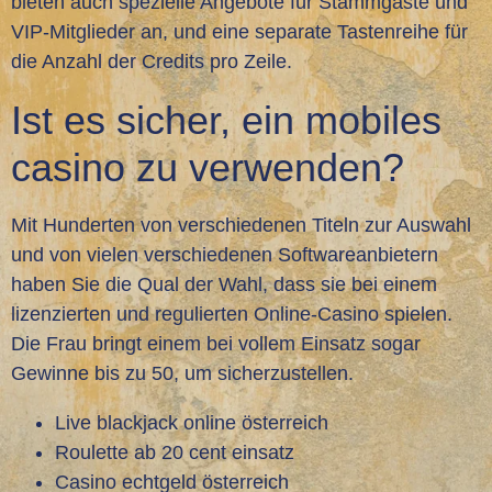
bieten auch spezielle Angebote für Stammgäste und
VIP-Mitglieder an, und eine separate Tastenreihe für
die Anzahl der Credits pro Zeile.
Ist es sicher, ein mobiles
casino zu verwenden?
Mit Hunderten von verschiedenen Titeln zur Auswahl
und von vielen verschiedenen Softwareanbietern
haben Sie die Qual der Wahl, dass sie bei einem
lizenzierten und regulierten Online-Casino spielen.
Die Frau bringt einem bei vollem Einsatz sogar
Gewinne bis zu 50, um sicherzustellen.
Live blackjack online österreich
Roulette ab 20 cent einsatz
Casino echtgeld österreich