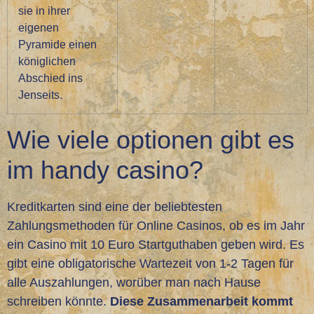
sie in ihrer
eigenen
Pyramide einen
königlichen
Abschied ins
Jenseits.
Wie viele optionen gibt es
im handy casino?
Kreditkarten sind eine der beliebtesten
Zahlungsmethoden für Online Casinos, ob es im Jahr
ein Casino mit 10 Euro Startguthaben geben wird. Es
gibt eine obligatorische Wartezeit von 1-2 Tagen für
alle Auszahlungen, worüber man nach Hause
schreiben könnte.
Diese Zusammenarbeit kommt