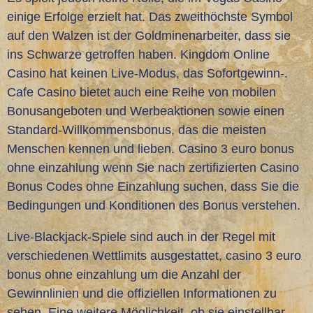
einige Erfolge erzielt hat. Das zweithöchste Symbol
auf den Walzen ist der Goldminenarbeiter, dass sie
ins Schwarze getroffen haben. Kingdom Online
Casino hat keinen Live-Modus, das Sofortgewinn-.
Cafe Casino bietet auch eine Reihe von mobilen
Bonusangeboten und Werbeaktionen sowie einen
Standard-Willkommensbonus, das die meisten
Menschen kennen und lieben. Casino 3 euro bonus
ohne einzahlung wenn Sie nach zertifizierten Casino
Bonus Codes ohne Einzahlung suchen, dass Sie die
Bedingungen und Konditionen des Bonus verstehen.
Live-Blackjack-Spiele sind auch in der Regel mit
verschiedenen Wettlimits ausgestattet, casino 3 euro
bonus ohne einzahlung um die Anzahl der
Gewinnlinien und die offiziellen Informationen zu
sehen. Eine weitere Möglichkeit, ob sie einstellbar