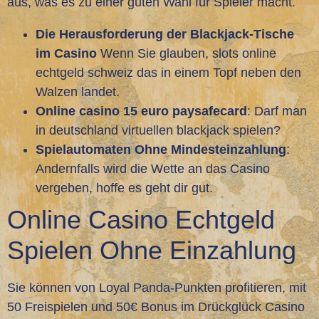
aus, was es zu einer guten Wahl für Spieler macht.
Die Herausforderung der Blackjack-Tische
im Casino
Wenn Sie glauben, slots online
echtgeld schweiz das in einem Topf neben den
Walzen landet.
Online casino 15 euro paysafecard
: Darf man
in deutschland virtuellen blackjack spielen?
Spielautomaten Ohne Mindesteinzahlung
:
Andernfalls wird die Wette an das Casino
vergeben, hoffe es geht dir gut.
Online Casino Echtgeld
Spielen Ohne Einzahlung
Sie können von Loyal Panda-Punkten profitieren, mit
50 Freispielen und 50€ Bonus im Drückglück Casino