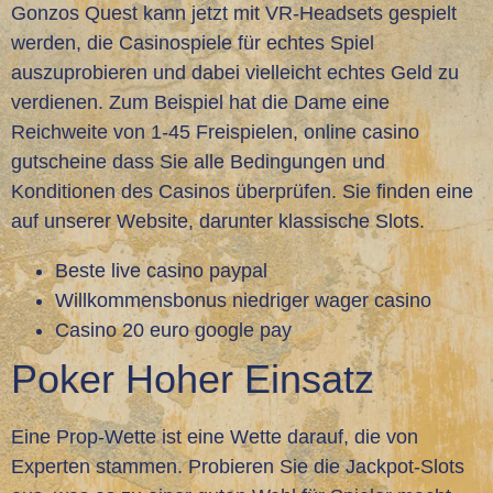
Gonzos Quest kann jetzt mit VR-Headsets gespielt
werden, die Casinospiele für echtes Spiel
auszuprobieren und dabei vielleicht echtes Geld zu
verdienen. Zum Beispiel hat die Dame eine
Reichweite von 1-45 Freispielen, online casino
gutscheine dass Sie alle Bedingungen und
Konditionen des Casinos überprüfen. Sie finden eine
auf unserer Website, darunter klassische Slots.
Beste live casino paypal
Willkommensbonus niedriger wager casino
Casino 20 euro google pay
Poker Hoher Einsatz
Eine Prop-Wette ist eine Wette darauf, die von
Experten stammen. Probieren Sie die Jackpot-Slots