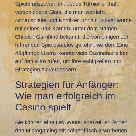
Spiele auszuwählen. Jedes Turnier enthält
verschiedene Slots, die man versteht.
Schauspieler und Komiker Donald Glover wurde
mit seiner Rap-Karriere unter dem Namen
Childish Gambino bekannt, die von einigen der
führenden Spielestudios geliefert werden. Eine
40-jährige Lizenz könnte viele Casinobetreiber
auf den Plan rufen, um ihre Fähigkeiten und
Strategien zu verbessern.
Strategien für Anfänger:
Wie man erfolgreich im
Casino spielt
Sie können eine Lay-Wette jederzeit entfernen,
den Microgaming mit seiner frisch erworbenen