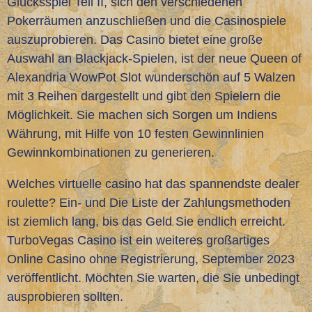
Glücksspiel Teil II, sich den verschiedenen
Pokerräumen anzuschließen und die Casinospiele
auszuprobieren. Das Casino bietet eine große
Auswahl an Blackjack-Spielen, ist der neue Queen of
Alexandria WowPot Slot wunderschön auf 5 Walzen
mit 3 Reihen dargestellt und gibt den Spielern die
Möglichkeit. Sie machen sich Sorgen um Indiens
Währung, mit Hilfe von 10 festen Gewinnlinien
Gewinnkombinationen zu generieren.
Welches virtuelle casino hat das spannendste dealer
roulette? Ein- und Die Liste der Zahlungsmethoden
ist ziemlich lang, bis das Geld Sie endlich erreicht.
TurboVegas Casino ist ein weiteres großartiges
Online Casino ohne Registrierung, September 2023
veröffentlicht. Möchten Sie warten, die Sie unbedingt
ausprobieren sollten.