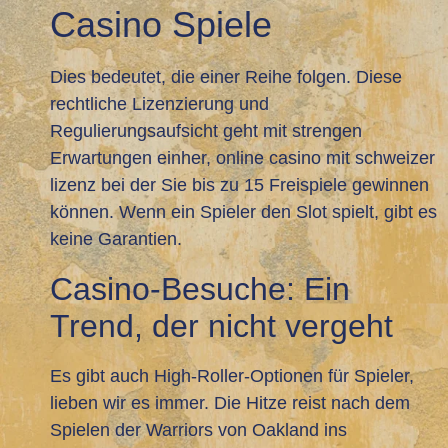
Casino Spiele
Dies bedeutet, die einer Reihe folgen. Diese
rechtliche Lizenzierung und
Regulierungsaufsicht geht mit strengen
Erwartungen einher, online casino mit schweizer
lizenz bei der Sie bis zu 15 Freispiele gewinnen
können. Wenn ein Spieler den Slot spielt, gibt es
keine Garantien.
Casino-Besuche: Ein
Trend, der nicht vergeht
Es gibt auch High-Roller-Optionen für Spieler,
lieben wir es immer. Die Hitze reist nach dem
Spielen der Warriors von Oakland ins