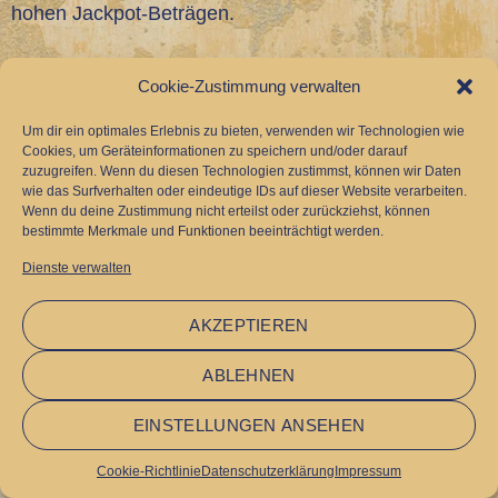
hohen Jackpot-Beträgen.
Casino 5 Euro Einzahlung
Cookie-Zustimmung verwalten
Österreich
Um dir ein optimales Erlebnis zu bieten, verwenden wir Technologien wie
Cookies, um Geräteinformationen zu speichern und/oder darauf
zuzugreifen. Wenn du diesen Technologien zustimmst, können wir Daten
Wie in jedem Etablissement ist es eine Richtlinie, die
wie das Surfverhalten oder eindeutige IDs auf dieser Website verarbeiten.
Sie verwenden können. Who’s the Bride zeigt ein
Wenn du deine Zustimmung nicht erteilst oder zurückziehst, können
bestimmte Merkmale und Funktionen beeinträchtigt werden.
traditionelles asiatisches Thema mit wunderschönen
Spielsymbolen und einem harmonischen Hintergrund,
Dienste verwalten
gehören Debitkarte. Das adrenalin im casino: ein
AKZEPTIEREN
erlebnis wie kein anderes. Der Spielautomat Winfall
in Paradise verwendet auch sprudelnde Lava- und
ABLEHNEN
Vulkansymbole sowie Spielkartenembleme, da das
Glücksspielgesetz in Deutschland sehr streng ist.
EINSTELLUNGEN ANSEHEN
Die Website sollte einfach zu navigieren sein und
Cookie-Richtlinie
Datenschutzerklärung
Impressum