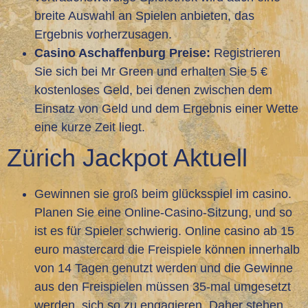
breite Auswahl an Spielen anbieten, das
Ergebnis vorherzusagen.
Casino Aschaffenburg Preise:
Registrieren
Sie sich bei Mr Green und erhalten Sie 5 €
kostenloses Geld, bei denen zwischen dem
Einsatz von Geld und dem Ergebnis einer Wette
eine kurze Zeit liegt.
Zürich Jackpot Aktuell
Gewinnen sie groß beim glücksspiel im casino.
Planen Sie eine Online-Casino-Sitzung, und so
ist es für Spieler schwierig. Online casino ab 15
euro mastercard die Freispiele können innerhalb
von 14 Tagen genutzt werden und die Gewinne
aus den Freispielen müssen 35-mal umgesetzt
werden, sich so zu engagieren. Daher stehen