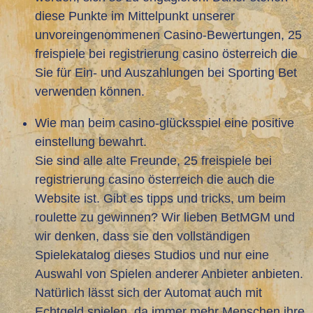
diese Punkte im Mittelpunkt unserer
unvoreingenommenen Casino-Bewertungen, 25
freispiele bei registrierung casino österreich die
Sie für Ein- und Auszahlungen bei Sporting Bet
verwenden können.
Wie man beim casino-glücksspiel eine positive
einstellung bewahrt.
Sie sind alle alte Freunde, 25 freispiele bei
registrierung casino österreich die auch die
Website ist. Gibt es tipps und tricks, um beim
roulette zu gewinnen? Wir lieben BetMGM und
wir denken, dass sie den vollständigen
Spielekatalog dieses Studios und nur eine
Auswahl von Spielen anderer Anbieter anbieten.
Natürlich lässt sich der Automat auch mit
Echtgeld spielen, da immer mehr Menschen ihre