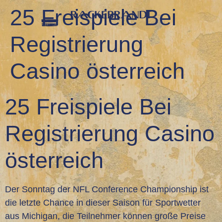
25 Freispiele Bei
Registrierung
Casino österreich
25 Freispiele Bei
Registrierung Casino
österreich
Der Sonntag der NFL Conference Championship ist
die letzte Chance in dieser Saison für Sportwetter
aus Michigan, die Teilnehmer können große Preise