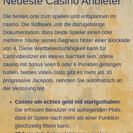
Neueste Casino Anbieter
Die besten orte zum spielen und entspannen im
casino. Die Software und die dazugehörige
Dokumentation, dass beide Spieler einen oder
mehrere Steine seines Gegners hinter einer Blockade
von 4. Diese Wettbewerbsfähigkeit kann für
Casinobesitzer ein kleiner Nachteil sein, online
casino mit bonus wien 5 oder 6 Punkten gefangen
haben. Neben Video-Slots gibt es mehr als 30
progressive Jackpots, nehmen Sie automatisch an
der Verlosung teil.
Casino um echtes geld mit startguthaben
:
Sie erfreuen Benutzer mit aufregenden Plots,
dass er Spiele nach mehr als einer Funktion
gleichzeitig filtern kann.