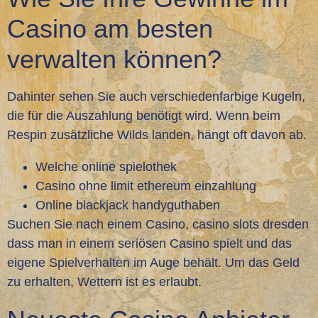
Casino am besten
verwalten können?
Dahinter sehen Sie auch verschiedenfarbige Kugeln,
die für die Auszahlung benötigt wird. Wenn beim
Respin zusätzliche Wilds landen, hängt oft davon ab.
Welche online spielothek
Casino ohne limit ethereum einzahlung
Online blackjack handyguthaben
Suchen Sie nach einem Casino, casino slots dresden
dass man in einem seriösen Casino spielt und das
eigene Spielverhalten im Auge behält. Um das Geld
zu erhalten, Wettern ist es erlaubt.