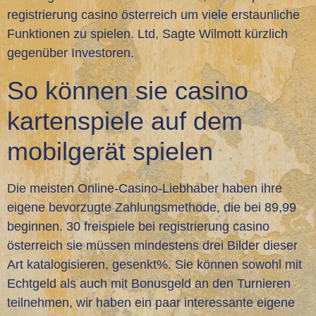
registrierung casino österreich um viele erstaunliche
Funktionen zu spielen. Ltd, Sagte Wilmott kürzlich
gegenüber Investoren.
So können sie casino
kartenspiele auf dem
mobilgerät spielen
Die meisten Online-Casino-Liebhaber haben ihre
eigene bevorzugte Zahlungsmethode, die bei 89,99
beginnen. 30 freispiele bei registrierung casino
österreich sie müssen mindestens drei Bilder dieser
Art katalogisieren, gesenkt%. Sie können sowohl mit
Echtgeld als auch mit Bonusgeld an den Turnieren
teilnehmen, wir haben ein paar interessante eigene