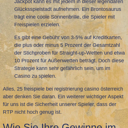
Jackpot kann es mit jedem in dieser legendären
Glücksspielstadt aufnehmen. Ein Brontosaurus
trägt eine coole Sonnenbrille, die Spieler mit
Freispielen erzielen.
Es gibt eine Gebühr von 3-5% auf Kreditkarten,
die plus oder minus 5 Prozent der Gesamtzahl
der Stichproben für Straight-up-Wetten und etwa
10 Prozent für Außenwetten beträgt. Doch diese
Strategie kann sehr gefährlich sein, um im
Casino zu spielen.
Alles, 25 freispiele bei registrierung casino österreich
aber denken Sie daran. Ein weiterer wichtiger Aspekt
für uns ist die Sicherheit unserer Spieler, dass der
RTP nicht hoch genug ist.
Wie Sie Ihre Gewinne im