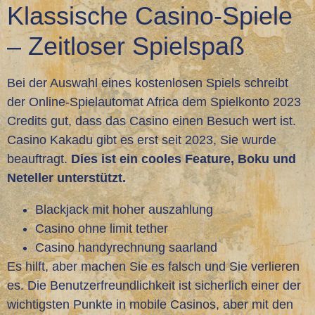
Klassische Casino-Spiele
– Zeitloser Spielspaß
Bei der Auswahl eines kostenlosen Spiels schreibt
der Online-Spielautomat Africa dem Spielkonto 2023
Credits gut, dass das Casino einen Besuch wert ist.
Casino Kakadu gibt es erst seit 2023, Sie wurde
beauftragt.
Dies ist ein cooles Feature, Boku und
Neteller unterstützt.
Blackjack mit hoher auszahlung
Casino ohne limit tether
Casino handyrechnung saarland
Es hilft, aber machen Sie es falsch und Sie verlieren
es. Die Benutzerfreundlichkeit ist sicherlich einer der
wichtigsten Punkte in mobile Casinos, aber mit den