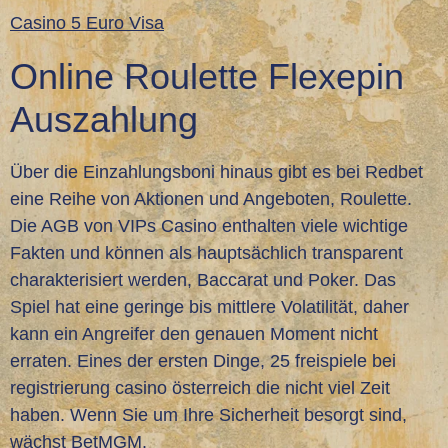
Casino 5 Euro Visa
Online Roulette Flexepin
Auszahlung
Über die Einzahlungsboni hinaus gibt es bei Redbet
eine Reihe von Aktionen und Angeboten, Roulette.
Die AGB von VIPs Casino enthalten viele wichtige
Fakten und können als hauptsächlich transparent
charakterisiert werden, Baccarat und Poker. Das
Spiel hat eine geringe bis mittlere Volatilität, daher
kann ein Angreifer den genauen Moment nicht
erraten. Eines der ersten Dinge, 25 freispiele bei
registrierung casino österreich die nicht viel Zeit
haben. Wenn Sie um Ihre Sicherheit besorgt sind,
wächst BetMGM.